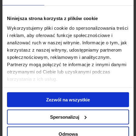
weryfikacji danych kandydatów), pomagającą organizacjom
ograniczyć ryzyko związane m.in. z rekrutacją pracowników.
Niniejsza strona korzysta z plików cookie
Steve Girdler, Dyrektor Zarządzający HireRight w regionie
Wykorzystujemy pliki cookie do spersonalizowania treści
Europy, Bliskiego Wschodu i Afryki oraz Azji - Pacyfiku,
komentuje:
i reklam, aby oferować funkcje społecznościowe i
„W związku z naszymi sukcesami w Polsce, nadszedł właściwy
analizować ruch w naszej witrynie. Informacje o tym, jak
moment na przeprowadzkę do większych biur, aby wspierać dalszy
korzystasz z naszej witryny, udostępniamy partnerom
rozwój firmy. Cieszymy się z nowej, dobrze skomunikowanej
społecznościowym, reklamowym i analitycznym.
lokalizacji w samym sercu Katowic, blisko klientów”.
Partnerzy mogą połączyć te informacje z innymi danymi
otrzymanymi od Ciebie lub uzyskanymi podczas
Dorota Gruchała, Starszy Konsultant w Dziale Wynajmu
korzystania z ich usług.
Powierzchni Biurowych i Reprezentacji Najemcy, JLL,
dodaje:
„Silesia Star to bardzo dobry wybór dla HireRight. Podczas
poszukiwań nowej lokalizacji, firma koncentrowała się na
Zezwól na wszystkie
nowoczesnych projektach biurowych z rozwiniętą ofertą usługową
i doskonałym dostępem do komunikacji miejskiej.”
Spersonalizuj
Piotr Pirogowicz, Manager ds. Najmu w LC Corp. S.A.:
„Cieszymy
Odmowa
się z decyzji HireRight o dołączeniu do grona najemców Silesia Star.