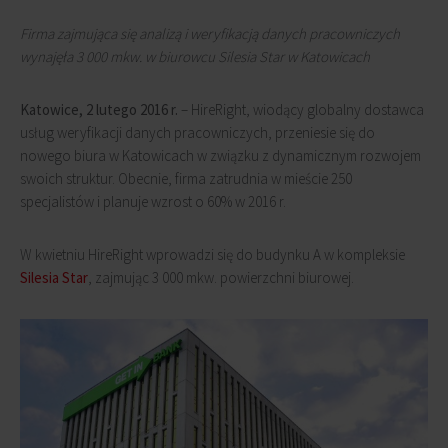
Firma zajmująca się analizą i weryfikacją danych pracowniczych
wynajęła 3 000 mkw. w biurowcu Silesia Star w Katowicach
Katowice, 2 lutego 2016 r.
– HireRight, wiodący globalny dostawca
usług weryfikacji danych pracowniczych, przeniesie się do
nowego biura w Katowicach w związku z dynamicznym rozwojem
swoich struktur. Obecnie, firma zatrudnia w mieście 250
specjalistów i planuje wzrost o 60% w 2016 r.
W kwietniu HireRight wprowadzi się do budynku A w kompleksie
Silesia Star
, zajmując 3 000 mkw. powierzchni biurowej.