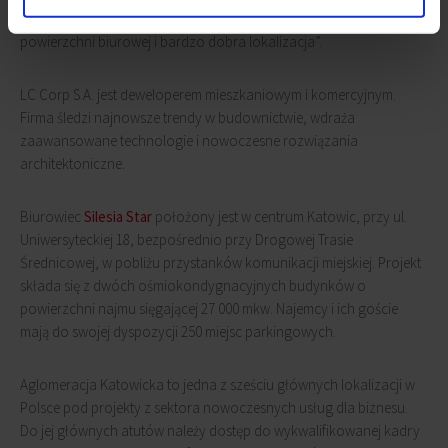
Wybór ten potwierdza takie cechy projektu jak wysoka jakość
powierzchni biurowej i bardzo dobra lokalizacja”.
LC Corp S.A. jest deweloperem mieszkaniowym i komercyjnym.
Firma śledzi najnowsze trendy w budownictwie, wdraża
zaawansowane technologie i nowoczesne rozwiązania
architektoniczne.
Biurowiec
Silesia Star
położony jest w centrum Katowic, przy ul.
Uniwersyteckiej 18, bezpośrednio przy Drogowej Trasie
Średnicowej, w pobliżu przystanków komunikacji miejskiej. Projekt
składa się z dwóch ośmiokondygnacyjnych budynków o
powierzchni najmu sięgającej 27 000 mkw. Najemcy i ich goście
mają do swojej dyspozycji 250 miejsc parkingowych.
Aglomeracja Katowicka to jedna z sześciu głównych lokalizacji w
Polsce pod projekty z sektora nowoczesnych usług dla biznesu.
Do jej głównych atutów należy dostęp do wykwalifikowanej kadry