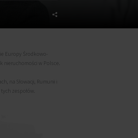
nie Europy Środkowo-
k nieruchomości w Polsce.
, na Słowacji, Rumunii i
 tych zespołów.