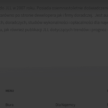
do JLL w 2007 roku. Posiada osiemnastoletnie doświadczen
zarówno po stronie dewelopera jak i firmy doradczej. Jest 
h, doradczych, studiów wykonalności i opłacalności dla na
u, jak również publikacji JLL dotyczących trendów i prognoz
MENU
Biura
Dla Najemcy