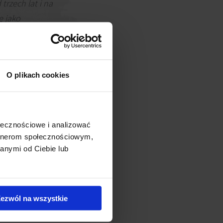
trzech lat i na
ę jako
ieruchomości w
olsce i z
cznych z punktu
O plikach cookies
ażny krok na
krajach regionu,
na większą
ołecznościowe i analizować
artnerom społecznościowym,
anymi od Ciebie lub
ezwól na wszystkie