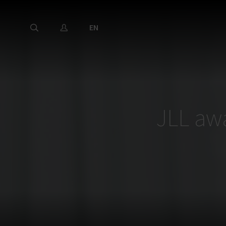
EN
JLL aw