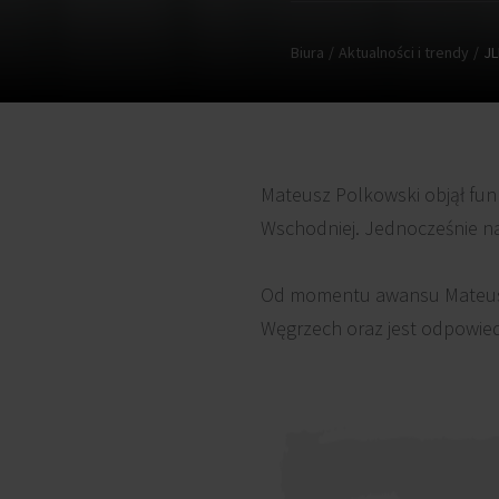
Biura
Aktualności i trendy
JL
Mateusz Polkowski objął fun
Wschodniej. Jednocześnie na
Od momentu awansu Mateusz P
Węgrzech oraz jest odpowie