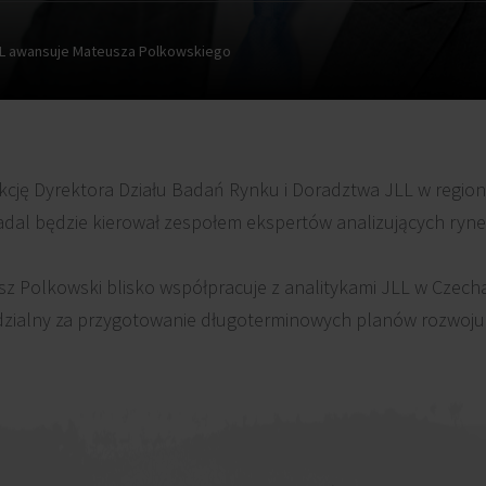
L awansuje Mateusza Polkowskiego
kcję Dyrektora Działu Badań Rynku i Doradztwa JLL w regio
dal będzie kierował zespołem ekspertów analizujących ryne
olkowski blisko współpracuje z analitykami JLL w Czechach
dzialny za przygotowanie długoterminowych planów rozwoju