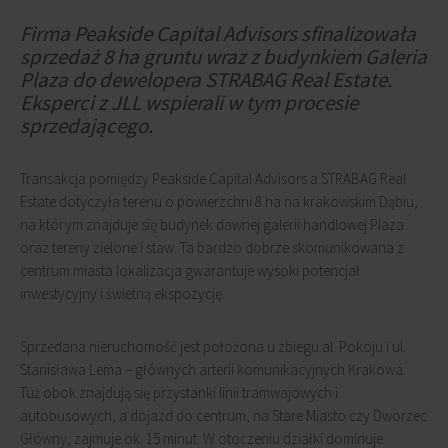
Firma Peakside Capital Advisors sfinalizowała
sprzedaż 8 ha gruntu wraz z budynkiem Galeria
Plaza do dewelopera STRABAG Real Estate.
Eksperci z JLL wspierali w tym procesie
sprzedającego.
Transakcja pomiędzy Peakside Capital Advisors a STRABAG Real
Estate dotyczyła terenu o powierzchni 8 ha na krakowskim Dąbiu,
na którym znajduje się budynek dawnej galerii handlowej Plaza
oraz tereny zielone i staw. Ta bardzo dobrze skomunikowana z
centrum miasta lokalizacja gwarantuje wysoki potencjał
inwestycyjny i świetną ekspozycję.
Sprzedana nieruchomość jest położona u zbiegu al. Pokoju i ul.
Stanisława Lema – głównych arterii komunikacyjnych Krakowa.
Tuż obok znajdują się przystanki linii tramwajowych i
autobusowych, a dojazd do centrum, na Stare Miasto czy Dworzec
Główny, zajmuje ok. 15 minut. W otoczeniu działki dominuje