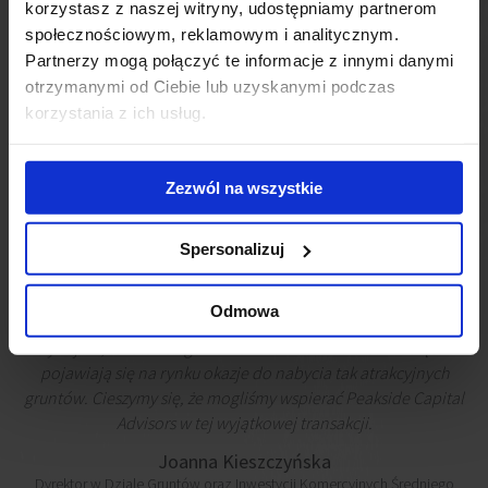
korzystasz z naszej witryny, udostępniamy partnerom
społecznościowym, reklamowym i analitycznym.
Partnerzy mogą połączyć te informacje z innymi danymi
otrzymanymi od Ciebie lub uzyskanymi podczas
korzystania z ich usług.
Z roku na rok coraz trudniej w Krakowie o atrakcyjną działkę
pod projekt deweloperski, szczególnie jeśli inwestor poszukuje
gruntu o tak dużej powierzchni. Nieruchomość zbyta przez
Zezwól na wszystkie
naszego klienta jest objęta miejscowym planem
zagospodarowania przestrzennego pozwalającym na
realizację usług komercyjnych. Daje to kupującemu szerokie
Spersonalizuj
możliwości co do wyboru projektu zabudowy. Dodatkowo,
wyjątkowo dobra lokalizacja sprawia, że dobrze sprawdzi się
Odmowa
tutaj kompleks wielofunkcyjny, obejmujący mieszkania na
wynajem, lokale usługowo-handlowe oraz biura. Nieczęsto
pojawiają się na rynku okazje do nabycia tak atrakcyjnych
gruntów. Cieszymy się, że mogliśmy wspierać Peakside Capital
Advisors w tej wyjątkowej transakcji.
Joanna Kieszczyńska
Dyrektor w Dziale Gruntów oraz Inwestycji Komercyjnych Średniego