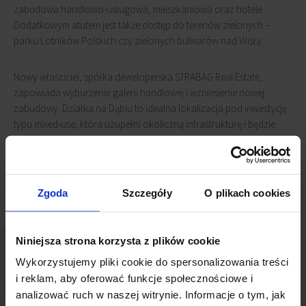
zabudowa handlowo-usługowa, mieszkaniowa oraz hotele.
Dodatkowym atutem jest także dostęp do terenów zielonych –
parku Lotników Polskich czy zielonych bulwarów nad Wisłą.
Nowy właściciel, spółka deweloperska STRABAG Real Estate,
zapowiada wyburzenie galerii handlowej i wzniesienie nowej
zabudowy. Działka na Dąbiu to idealna lokalizacja pod inwestycję
typu mixed-use, która uzupełni okoliczną infrastrukturę i będzie
sprzyjać rozwojowi tej dzielnicy zgodnie z trendem 15-minutowego
miasta.
Zgoda
Szczegóły
O plikach cookies
Niniejsza strona korzysta z plików cookie
Wykorzystujemy pliki cookie do spersonalizowania treści
i reklam, aby oferować funkcje społecznościowe i
analizować ruch w naszej witrynie. Informacje o tym, jak