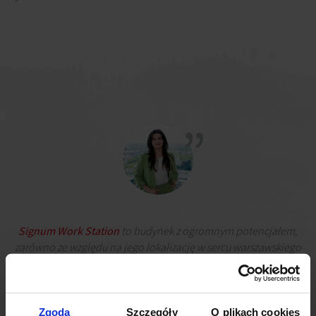
Signum Work Station
to budynek z ogromnym potencjałem,
zarówno ze względu na jego lokalizację w sercu warszawskiego
Mokotowa, jak i szereg oferowanych udogodnień. Jesteśmy
przekonani, że wspólnymi siłami, w połączeniu z
entuzjazmem, jaki wnosi w projekt jego właściciel, uda się go
sprawnie skomercjalizować, a
Signum Work Station
zostanie
Zgoda
Szczegóły
O plikach cookies