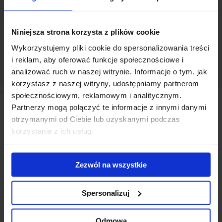
docenione jako atrakcyjna propozycja dla firm poszukujących
nowoczesnych powierzchni biurowych.
Niniejsza strona korzysta z plików cookie
Milena Lewandowska
Senior Consultant, JLL
.
Wykorzystujemy pliki cookie do spersonalizowania treści
i reklam, aby oferować funkcje społecznościowe i
analizować ruch w naszej witrynie. Informacje o tym, jak
korzystasz z naszej witryny, udostępniamy partnerom
społecznościowym, reklamowym i analitycznym.
Partnerzy mogą połączyć te informacje z innymi danymi
otrzymanymi od Ciebie lub uzyskanymi podczas
korzystania z ich usług.
–
„W
Signum Work Station
stawiamy na innowacje i komfort
wszystkich użytkowników. Dlatego też, już w momencie dołączenia
Zezwól na wszystkie
budynku do naszego portfolio, rozpoczęliśmy proces jego
remodelingu.. Obejmuje on udoskonalenia technologiczne i liczne
wdrożenia z myślą o kryteriach ESG, jak np. zapewnienie dostaw
Spersonalizuj
zielonej energii. Nie zapominamy również o aspektach wizualnych -
odnowiliśmy charakterystyczną fontannę przed budynkiem, a
Odmowa