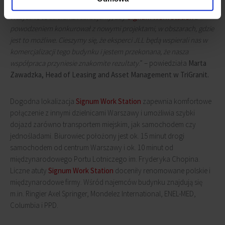
niebawem przystąpimy do modernizacji lobby windowych.
Wszystkie te działania realizujemy, aby
Signum Work Station
z
powodzeniem konkurował z nowymi projektami, w obszarach, gdzie
jest to możliwe. Cieszymy się, że eksperci JLL będą wspierali nas w
komercjalizacji tego budynku i jestem przekonana, że nasza
współpraca przyniesie znakomite rezultaty
.” – powiedziała
Marta
Zawadzka, Head of Leasing and Asset Management w TriGranit.
Dogodna lokalizacja
Signum Work Station
zapewnia komfortowe
połączenie z innymi dzielnicami Warszawy i umożliwia szybki
dojazd zarówno transportem miejskim, jak samochodem czy
jednośladami. Biurowiec położony jest ok. 15 minut drogi
samochodem od centrum Warszawy i ok. 10 minut od
międzynarodowego Portu Lotniczego im. Fryderyka Chopina.
Liczne atuty
Signum Work Station
doceniły renomowane polskie i
międzynarodowe firmy. Wśród najemców budynku znajdują się
m.in. Ringier Axel Springer, Mondelez International, ENEL-MED,
Columbia i PPD.