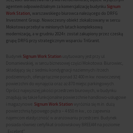
agentem odpowiedzialnym za komercjalizację budynku
Signum
Work Station
, warszawskiego biurowca należącego do DRFG
Investment Group. Nowoczesny obiekt zlokalizowany w sercu
Mokotowa przebył w minionych latach kompleksową
modernizację, a w grudniu 2024 r. został zakupiony przez czeską
grupę DRFG przy strategicznym wsparciu TriGranit.
Budynek
Signum Work Station
usytuowany jest przy ul.
Domaniewskiej, w sercu biznesowej części Mokotowa. Biurowiec,
składający się z siedmiu kondygnacji naziemnych i trzech
podziemnych, oferuje łącznie ponad 32 400 m kw. nowoczesnej
powierzchni do wynajęcia oraz aż 870 miejsc parkingowych.
Oprócz najwyższej jakości przestrzeni biurowych, w budynku
znajdują się także funkcjonalne powierzchnie handlowo-usługowe
i magazynowe.
Signum Work Station
wyróżnia się m.in. dużą
powierzchnią typowego piętra – 4 650 m kw., co zapewnia
najemcom elastyczność w aranżowaniu przestrzeni. Budynek
posiada również certyfikat środowiskowy BREEAM na poziomie
„Excellent”.