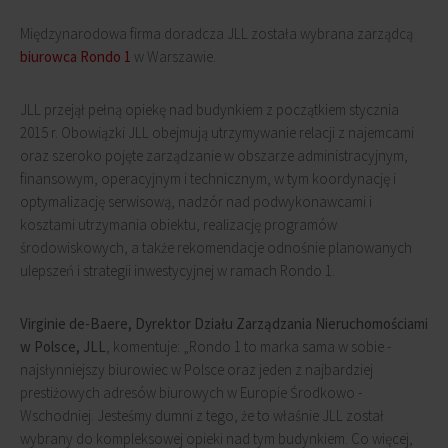
Międzynarodowa firma doradcza JLL została wybrana zarządcą
biurowca Rondo 1
w Warszawie.
JLL przejął pełną opiekę nad budynkiem z początkiem stycznia
2015 r. Obowiązki JLL obejmują utrzymywanie relacji z najemcami
oraz szeroko pojęte zarządzanie w obszarze administracyjnym,
finansowym, operacyjnym i technicznym, w tym koordynację i
optymalizację serwisową, nadzór nad podwykonawcami i
kosztami utrzymania obiektu, realizację programów
środowiskowych, a także rekomendacje odnośnie planowanych
ulepszeń i strategii inwestycyjnej w ramach Rondo 1.
Virginie de-Baere, Dyrektor Działu Zarządzania Nieruchomościami
w Polsce, JLL
, komentuje: „Rondo 1 to marka sama w sobie -
najsłynniejszy biurowiec w Polsce oraz jeden z najbardziej
prestiżowych adresów biurowych w Europie Środkowo -
Wschodniej. Jesteśmy dumni z tego, że to właśnie JLL został
wybrany do kompleksowej opieki nad tym budynkiem. Co więcej,