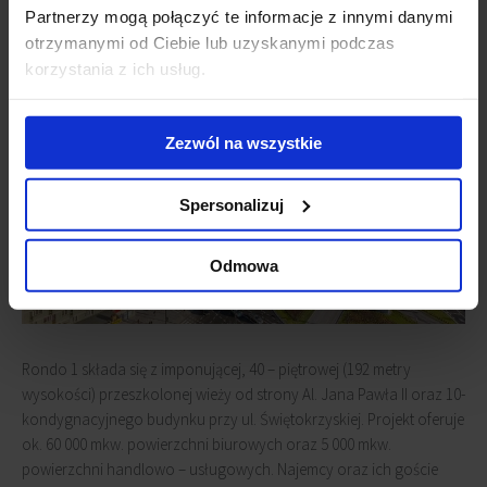
Partnerzy mogą połączyć te informacje z innymi danymi
otrzymanymi od Ciebie lub uzyskanymi podczas
korzystania z ich usług.
Zezwól na wszystkie
Spersonalizuj
Odmowa
Rondo 1 składa się z imponującej, 40 – piętrowej (192 metry
wysokości) przeszkolonej wieży od strony Al. Jana Pawła II oraz 10-
kondygnacyjnego budynku przy ul. Świętokrzyskiej. Projekt oferuje
ok. 60 000 mkw. powierzchni biurowych oraz 5 000 mkw.
powierzchni handlowo – usługowych. Najemcy oraz ich goście