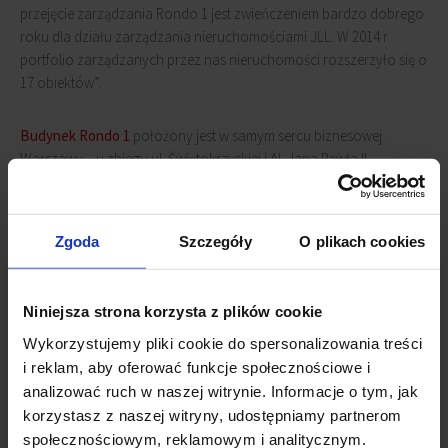
przejęcie zarządzania Rondo 1 jest zwieńczeniem bardzo dobrego
roku dla działu zarządzania nieruchomościami JLL. W 2014 r.
portfolio zarządzanych przez nas nieruchomości rozszerzyło się o
17 obiektów”.
Budynek Rondo 1
położony jest w samym sercu biznesowej
Warszawy – u zbiegu ul. Świętokrzyskiej i Al. Jana Pawła II.
Lokalizacja zapewnia dogodne połączenia z całym miastem, dzięki
świetnemu dostępowi do komunikacji miejskiej, w tym planowanej
wkrótce do oddania do użytku stacji metra Rondo ONZ, licznych
Zgoda
Szczegóły
O plikach cookies
linii tramwajowych i autobusowych, a także bliskości Dworca
Centralnego. W pobliżu obiektu znajduje się centrum handlowe
Złote Tarasy z pełną ofertą zakupową, usługową i rozrywkową.
Niniejsza strona korzysta z plików cookie
Wykorzystujemy pliki cookie do spersonalizowania treści
i reklam, aby oferować funkcje społecznościowe i
analizować ruch w naszej witrynie. Informacje o tym, jak
korzystasz z naszej witryny, udostępniamy partnerom
społecznościowym, reklamowym i analitycznym.