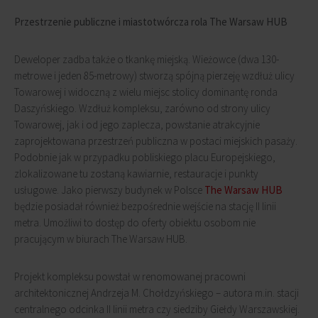
Przestrzenie publiczne i miastotwórcza rola The Warsaw HUB
Deweloper zadba także o tkankę miejską. Wieżowce (dwa 130-
metrowe i jeden 85-metrowy) stworzą spójną pierzeję wzdłuż ulicy
Towarowej i widoczną z wielu miejsc stolicy dominantę ronda
Daszyńskiego. Wzdłuż kompleksu, zarówno od strony ulicy
Towarowej, jak i od jego zaplecza, powstanie atrakcyjnie
zaprojektowana przestrzeń publiczna w postaci miejskich pasaży.
Podobnie jak w przypadku pobliskiego placu Europejskiego,
zlokalizowane tu zostaną kawiarnie, restauracje i punkty
usługowe. Jako pierwszy budynek w Polsce
The Warsaw HUB
będzie posiadał również bezpośrednie wejście na stację II linii
metra. Umożliwi to dostęp do oferty obiektu osobom nie
pracującym w biurach The Warsaw HUB.
Projekt kompleksu powstał w renomowanej pracowni
architektonicznej Andrzeja M. Chołdzyńskiego – autora m.in. stacji
centralnego odcinka II linii metra czy siedziby Giełdy Warszawskiej.