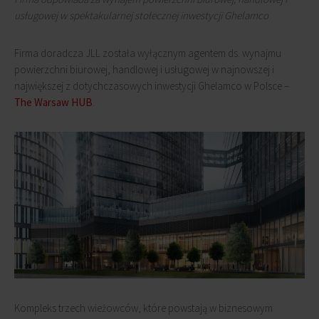
usługowej w spektakularnej stołecznej inwestycji Ghelamco
Firma doradcza JLL została wyłącznym agentem ds. wynajmu
powierzchni biurowej, handlowej i usługowej w najnowszej i
największej z dotychczasowych inwestycji Ghelamco w Polsce –
The Warsaw HUB
.
Kompleks trzech wieżowców, które powstają w biznesowym