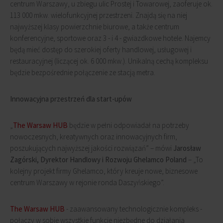
centrum Warszawy, u zbiegu ulic Prostej i Towarowej, zaoferuje ok.
113 000 mkw. wielofunkcyjnej przestrzeni. Znajdą się na niej
najwyższej klasy powierzchnie biurowe, a także centrum
konferencyjne, sportowe oraz 3 - i 4 - gwiazdkowe hotele. Najemcy
będą mieć dostęp do szerokiej oferty handlowej, usługowej i
restauracyjnej (liczącej ok. 6 000 mkw.). Unikalną cechą kompleksu
będzie bezpośrednie połączenie ze stacją metra.
Innowacyjna przestrzeń dla start-upów
„
The Warsaw HUB
będzie w pełni odpowiadał na potrzeby
nowoczesnych, kreatywnych oraz innowacyjnych firm,
poszukujących najwyższej jakości rozwiązań” – mówi
Jarosław
Zagórski, Dyrektor Handlowy i Rozwoju Ghelamco Poland
– „To
kolejny projekt firmy Ghelamco, który kreuje nowe, biznesowe
centrum Warszawy w rejonie ronda Daszyńskiego”.
The Warsaw HUB
- zaawansowany technologicznie kompleks -
połączy w sobie wszystkie funkcje niezbędne do działania