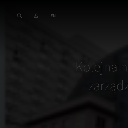
EN
Kolejna n
zarząd