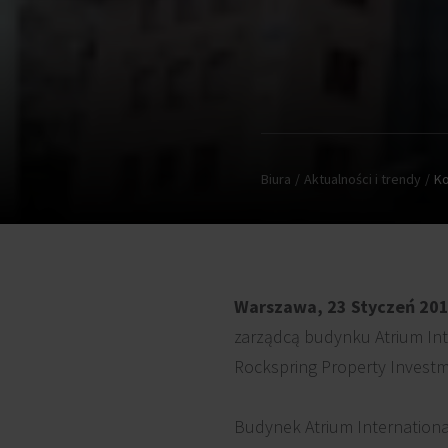
Biura
Aktualności i trendy
Ko
Warszawa, 23 Styczeń 20
zarządcą budynku Atrium Int
Rockspring Property Investm
Budynek Atrium Internationa