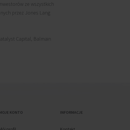
inwestorów ze wszystkich
anych przez Jones Lang
atalyst Capital, Balmain
MOJE KONTO
INFORMACJE
Mój profil
Kontakt