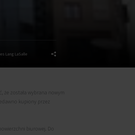
es Lang LaSalle
ć, że została wybrana nowym
niedawno kupiony przez
owierzchni biurowej. Do