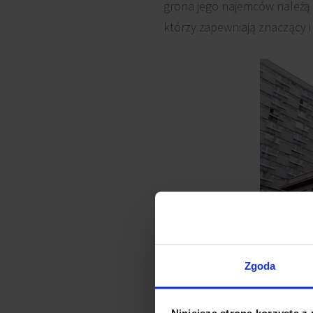
grona jego najemców należą p
którzy zapewniają znaczący 
Zgoda