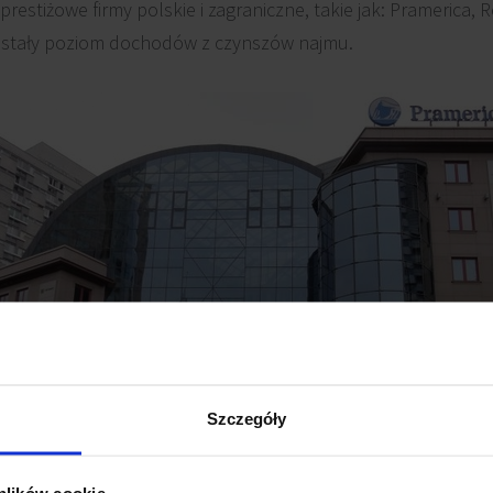
restiżowe firmy polskie i zagraniczne, takie jak: Pramerica,
i stały poziom dochodów z czynszów najmu.
Szczegóły