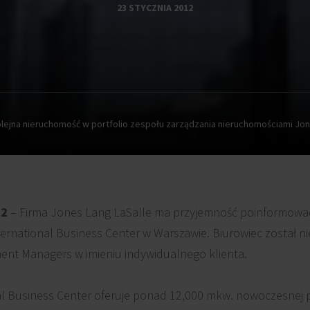
23 STYCZNIA 2012
lejna nieruchomość w portfolio zespołu zarządzania nieruchomościami Jon
12
– Firma Jones Lang LaSalle ma przyjemność poinformowa
ernational Business Center w Warszawie. Biurowiec został 
ent Managers w imieniu indywidualnego klienta.
l Business Center oferuje ponad 12,000 mkw. nowoczesnej p