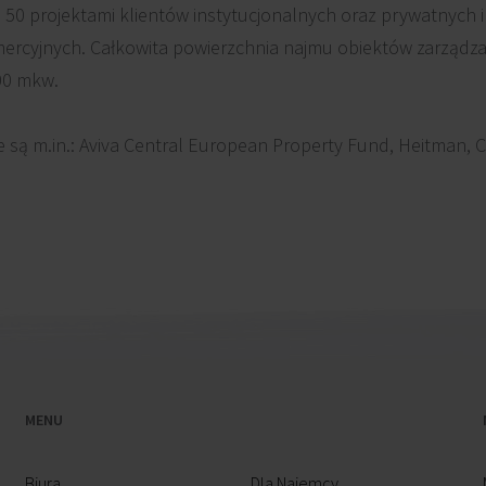
 50 projektami klientów instytucjonalnych oraz prywatnych 
ercyjnych. Całkowita powierzchnia najmu obiektów zarządz
00 mkw.
 są m.in.: Aviva Central European Property Fund, Heitman, C
MENU
Biura
Dla Najemcy