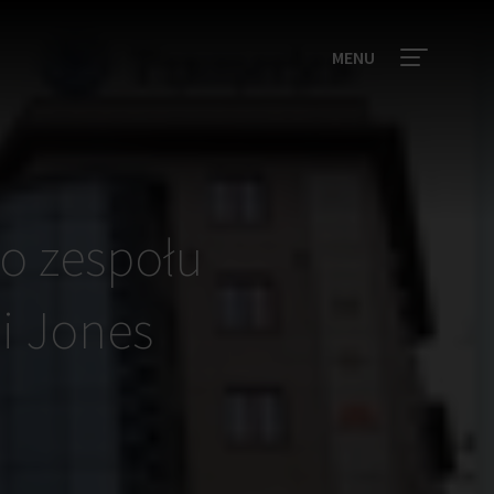
MENU
io zespołu
i Jones