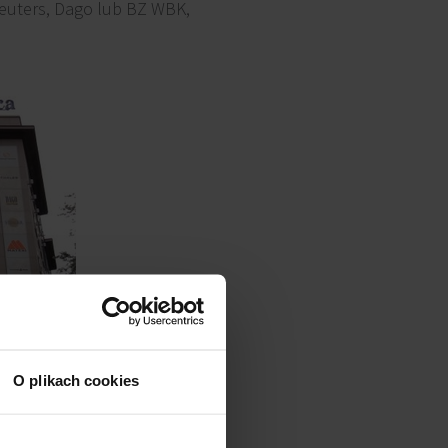
 Reuters, Dago lub BZ WBK,
O plikach cookies