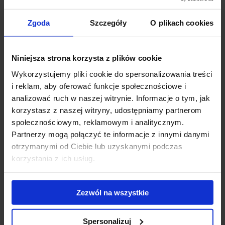
przyszłości”.
Zgoda
Szczegóły
O plikach cookies
Magdalena Reńska, Dyrektor w Dziale Wynajmu Powierzchni
Biurowych JLL
, dodaje: „Bardzo się cieszę, że mogliśmy wspierać
Schibsted w procesie wyboru powierzchni biurowej w Trójmieście,
Niniejsza strona korzysta z plików cookie
szczególnie że skandynawskie firmy cieszą się bardzo dobrą
Wykorzystujemy pliki cookie do spersonalizowania treści
reputacją wśród pracowników. Decyzja norweskiego giganta
i reklam, aby oferować funkcje społecznościowe i
potwierdza ponadto mocną pozycję Trójmiasta jako lokalizacji dla
analizować ruch w naszej witrynie. Informacje o tym, jak
projektów z sektora nowoczesnych usług dla biznesu, szczególnie
korzystasz z naszej witryny, udostępniamy partnerom
z obszaru IT oraz badań i rozwoju. Dlatego wierzymy, że firma
społecznościowym, reklamowym i analitycznym.
Schibsted będzie zadowolona z wyboru Gdańska jako siedziby
Partnerzy mogą połączyć te informacje z innymi danymi
swojego nowego centrum”.
otrzymanymi od Ciebie lub uzyskanymi podczas
korzystania z ich usług.
Na koniec I kw. 2014 r. całkowite zasoby biurowe w Trójmieście
przekraczały 470 000 mkw. dając regionowi czwarte miejsce w
Polsce, za Warszawą, Krakowem i Wrocławiem. Wolumen wolnej
Zezwól na wszystkie
powierzchni na poziomie ponad 65 000 mkw. oznacza, że firmy
poszukujące biur mają szereg ciekawych opcji do wyboru i mogą
Spersonalizuj
liczyć na elastyczne warunki najmu.