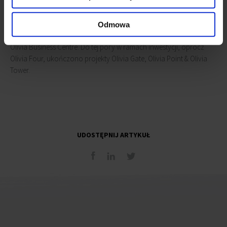
Olivia Four, 11-piętrowy nowoczesny budynek o powierzchni
Odmowa
najmu 14 700 mkw., stanowi czwarty etap centrum biurowego
Olivia Business Centre. Do tej pory w ramach inwestycji, oprócz
Olivia Four, ukończono projekty Olivia Gate, Olivia Point & Olivia
Tower.
UDOSTĘPNIJ ARTYKUŁ