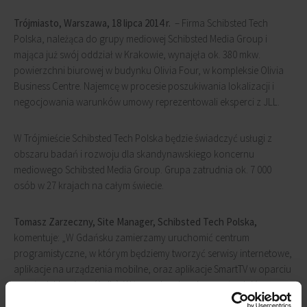
Trójmiasto, Warszawa, 18 lipca 2014 r.
– Firma Schibsted Tech
Polska, należąca do grupy mediowej Schibsted Media Group i
mająca już swój oddział w Krakowie, wynajęła ok. 380 mkw.
powierzchni biurowej w budynku Olivia Four, w kompleksie Olivia
Business Centre. Najemcę w procesie poszukiwania lokalizacji i
negocjowania warunków umowy reprezentowali eksperci z JLL.
W Trójmieście Schibsted Tech Polska będzie świadczyć usługi z
obszaru badań i rozwoju dla skandynawskiego koncernu
mediowego Schibsted Media Group. Grupa zatrudnia ok. 7 000
osób w 27 krajach na całym świecie.
Tomasz Zarzeczny, Site Manager, Schibsted Tech Polska,
komentuje: „W Gdańsku zamierzamy uruchomić centrum
programistyczne, w którym będziemy tworzyć serwisy internetowe,
aplikacje na urządzenia mobilne, oraz aplikacje SmartTV w oparciu
o metodyki zwinne (Agile). W tym roku planujemy zatrudnić
kilkudziesięciu specjalistów oraz przewidujemy dalszy rozwój w