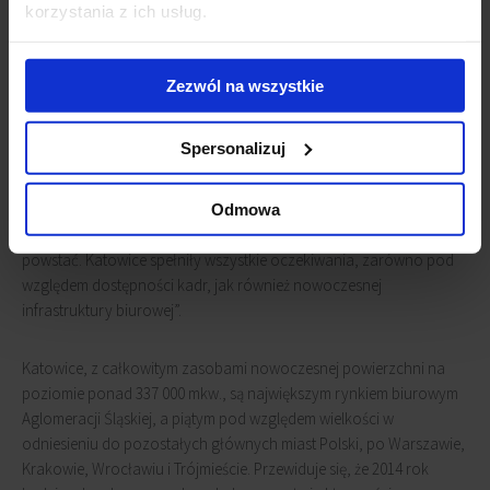
w Polsce uzyskał certyfikat środowiskowy BREEAM na poziomie
korzystania z ich usług.
OUTSTANDING.
Kamil Krępa, Starszy Konsultant w Dziale Wynajmu Powierzchni
Zezwól na wszystkie
Biurowych, JLL
, komentuje: „Ogromnie nas cieszy możliwość
współpracy z Grupą Teleperformance przy centrum usług TPG
Spersonalizuj
Katowice. Co istotne, współpraca obejmowała nie tylko
znalezienie lokalizacji biurowej dopasowanej do potrzeb klienta i
reprezentację firmy w negocjacjach, ale przede wszystkim
Odmowa
doradztwo przy wyborze miasta, w którym nowy oddział mógłby
powstać. Katowice spełniły wszystkie oczekiwania, zarówno pod
względem dostępności kadr, jak również nowoczesnej
infrastruktury biurowej”.
Katowice, z całkowitym zasobami nowoczesnej powierzchni na
poziomie ponad 337 000 mkw., są największym rynkiem biurowym
Aglomeracji Śląskiej, a piątym pod względem wielkości w
odniesieniu do pozostałych głównych miast Polski, po Warszawie,
Krakowie, Wrocławiu i Trójmieście. Przewiduje się, że 2014 rok