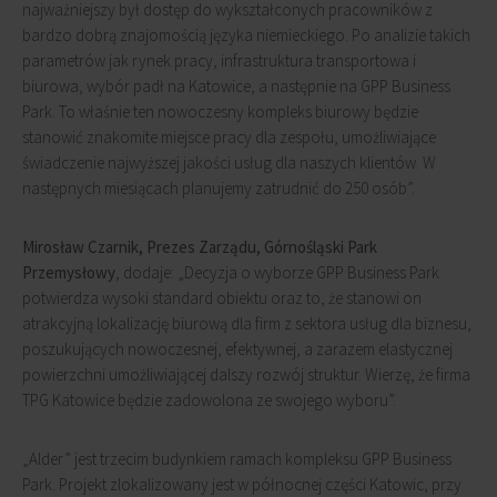
najważniejszy był dostęp do wykształconych pracowników z
bardzo dobrą znajomością języka niemieckiego.
Po analizie takich
parametrów jak rynek pracy, infrastruktura transportowa i
biurowa, wybór padł na Katowice, a następnie na GPP Business
Park. To właśnie ten nowoczesny kompleks biurowy będzie
stanowić znakomite miejsce pracy dla zespołu, umożliwiające
świadczenie najwyższej jakości usług dla naszych klientów. W
następnych miesiącach planujemy zatrudnić do 250 osób”.
Mirosław Czarnik, Prezes Zarządu, Górnośląski Park
Przemysłowy
, dodaje: „Decyzja o wyborze GPP Business Park
potwierdza wysoki standard obiektu oraz to, że stanowi on
atrakcyjną lokalizację biurową dla firm z sektora usług dla biznesu,
poszukujących nowoczesnej, efektywnej, a zarazem elastycznej
powierzchni umożliwiającej dalszy rozwój struktur. Wierzę, że firma
TPG Katowice będzie zadowolona ze swojego wyboru”.
„Alder” jest trzecim budynkiem ramach kompleksu GPP Business
Park. Projekt zlokalizowany jest w północnej części Katowic, przy