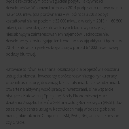
będzie rekordowym pod względem popytu i aktywności
deweloperów. W samym I półroczu 2014 podpisano umowy najmu
na 34 500 mkw. (dla porównania – w I półroczu 2013 popyt
kształtował się na poziomie 32 000 mkw., a w całym 2013 r. – 60 500
mkw.), co dowodzi, że katowicki rynek biurowy cieszy się
niesłabnącym zainteresowaniem najemców. Jednocześnie,
deweloperzy, dostrzegając ten trend, pozostają aktywni i łącznie w
2014 r. katowicki rynek wzbogaci się o ponad 67 000 mkw. nowej
podaży biurowej.
Katowice to również uznana lokalizacja dla projektów z obszaru
usług dla biznesu. Inwestorzy oprócz rozwiniętego rynku pracy
oraz infrastruktury, doceniają takie atuty miasta jak władze miasta
otwarte na aktywną współpracę z inwestorami, silne wsparcie
płynące z Katowickiej Specjalnej Strefy Ekonomicznej oraz
działania Związku Liderów Sektora Usług Biznesowych (ABSL). Już
teraz swoje centra usług w Katowicach mają wiodące globalne
marki, takie jak m.in. Capgemini, IBM, PwC, ING, Unilever, Ericsson
czy Oracle.