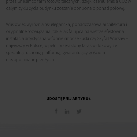
przez Ghelamco farm fotowoltaicznych, dzięki czemu emisja CO2 w
całym cyklu życia budynku zostanie obniżona o ponad połowę.
Wieżowiec wyróżnia też elegancka, ponadczasowa architektura i
oryginalne rozwiązania, takie jak falująca na wietrze efektowna
instalacja artystyczna w formie smoczej łuski czy Skyfall Warsaw –
najwyższy w Polsce, w pełni przeszklony taras widokowy ze
specjalną ruchomą platformą, gwarantujący gościom
niezapomniane przeżycia.
UDOSTĘPNIJ ARTYKUŁ