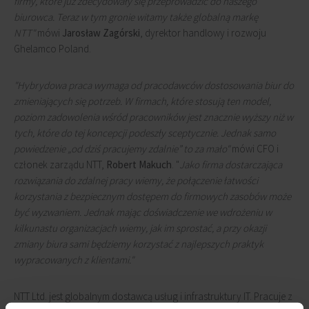
firmy, które już zdecydowały się przeprowadzić do naszego
biurowca. Teraz w tym gronie witamy także globalną markę
NTT"
mówi
Jarosław Zagórski
, dyrektor handlowy i rozwoju
Ghelamco Poland.
"Hybrydowa praca wymaga od pracodawców dostosowania biur do
zmieniających się potrzeb. W firmach, które stosują ten model,
poziom zadowolenia wśród pracowników jest znacznie wyższy niż w
tych, które do tej koncepcji podeszły sceptycznie. Jednak samo
powiedzenie „od dziś pracujemy zdalnie” to za mało"
mówi CFO i
członek zarządu NTT,
Robert Makuch
. "
Jako firma dostarczająca
rozwiązania do zdalnej pracy wiemy, że połączenie łatwości
korzystania z bezpiecznym dostępem do firmowych zasobów może
być wyzwaniem. Jednak mając doświadczenie we wdrożeniu w
kilkunastu organizacjach wiemy, jak im sprostać, a przy okazji
zmiany biura sami będziemy korzystać z najlepszych praktyk
wypracowanych z klientami."
NTT Ltd. jest globalnym dostawcą usług i infrastruktury IT. Pracuje z