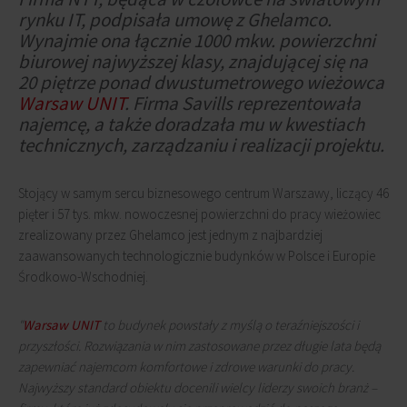
rynku IT, podpisała umowę z Ghelamco.
Wynajmie ona łącznie 1000 mkw. powierzchni
biurowej najwyższej klasy, znajdującej się na
20 piętrze ponad dwustumetrowego wieżowca
Warsaw UNIT
. Firma Savills reprezentowała
najemcę, a także doradzała mu w kwestiach
technicznych, zarządzaniu i realizacji projektu.
Stojący w samym sercu biznesowego centrum Warszawy, liczący 46
pięter i 57 tys. mkw. nowoczesnej powierzchni do pracy wieżowiec
zrealizowany przez Ghelamco jest jednym z najbardziej
zaawansowanych technologicznie budynków w Polsce i Europie
Środkowo-Wschodniej.
"
Warsaw UNIT
to budynek powstały z myślą o teraźniejszości i
przyszłości. Rozwiązania w nim zastosowane przez długie lata będą
zapewniać najemcom komfortowe i zdrowe warunki do pracy.
Najwyższy standard obiektu docenili wielcy liderzy swoich branż –