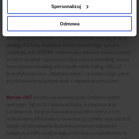
pewnością docenią pracownicy firmy"
mówi
Marcin Sabowicz
,
Spersonalizuj
dyrektor w dziale powierzchni biurowych, reprezentacja najemcy,
Savills.
Odmowa
Warsaw UNIT
jest najbardziej zaawansowanym technologicznie i
ekologicznym budynkiem w Polsce, doskonale wpisującym się w
strategię ESG firmy Ghelamco. Potwierdzeniem tego są liczne
certyfikaty, m.in. BREEAM, w którym jako pierwszy wysokościowiec
w Polsce otrzymał najwyższą możliwą ocenę Outstanding, a także
Green Standard Building, WELL Health-Safety Rating, WELL v2
(precertyfikacja) oraz „Obiekt bez barier”, co oznacza jego pełne
przystosowanie do potrzeb osób z niepełnosprawnościami.
Warsaw UNIT
posiada opracowany przez Ghelamco system
operacyjny Signal OS z własną aplikacją, rozwiązania anty-
pandemiczne, stacje do ładowania pojazdów elektrycznych,
rozbudowaną infrastrukturę rowerową czy systemy oszczędzania
energii i jej odzyskiwania. Będzie też pierwszym wieżowcem
zasilanym w 100% czystą energią pochodzącą z wybudowanych