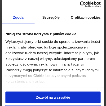
partnerami na całym świecie, by osiągnąć najlepsze wyniki
biznesowe dzięki inteligentnym rozwiązaniom opartym o analitykę
danych, zdalną współpracę i najnowsze produkty
cyberbezpieczeństwa. Rozwiązania NTT pozwalają firmom
Zgoda
Szczegóły
O plikach cookies
przechodzić cyfrową transformację. Globalnie obsługuje 80% firm z
listy Fortune Global 100 w zakresie cloud computing, data center,
contact center, współpracy na odległość czy wdrożeń z zakresu
Niniejsza strona korzysta z plików cookie
infrastruktury IT. W Polsce NTT współpracuje z globalnymi
Wykorzystujemy pliki cookie do spersonalizowania treści
organizacjami z sektora Enterprise, polskim sektorem bankowym i
i reklam, aby oferować funkcje społecznościowe i
publicznym.
analizować ruch w naszej witrynie. Informacje o tym, jak
korzystasz z naszej witryny, udostępniamy partnerom
"Okolica ronda Daszyńskiego w Warszawie przyciąga coraz więcej
społecznościowym, reklamowym i analitycznym.
firm technologicznych, co potwierdzają ostatnie transakcje na
Partnerzy mogą połączyć te informacje z innymi danymi
rynku powierzchni biurowych. Firma NTT poszukiwała nowoczesnej
otrzymanymi od Ciebie lub uzyskanymi podczas
przestrzeni, która pozwoli jej na rozwój zespołów i zaaranżowanie
korzystania z ich usług.
przestrzeni przyjaznej dla pracowników. Takie biuro zagwarantował
Warsaw UNIT
i m.in. dlatego nasz klient wybrał właśnie ten
budynek na swoją siedzibę. Powierzchnia na 20. piętrze zapewnia
Zezwól na wszystkie
ponadto fantastyczny widok na panoramę Warszawy, którą z