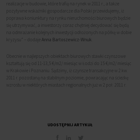
realizacje w budowie, które trafią na rynek w 2011 r., a także
pozytywne wskaźniki gospodarcze dla Polski przewidujemy, iż
poprawa koniunktury na rynku nieruchomości biurowych będzie
się utrzymywać, a inwestorzy coraz chętniej decydować się będą
na odmrażanie kolejnych inwestycji odłożonych na półkę w dobie
kryzysu” – dodaje
Anna Bartoszewicz-Wnuk
.
Obecnie w najlepszych obiektach biurowych stawki czynszowe
kształtują się od 11-13,5 €/m2/ miesiąc w Łodzi do 15 €/m2/ miesiąc
w Krakowie i Poznaniu. Sądzimy, iż czynsze transakcyjne w 2 kw.
2011 r. pozostaną na stabilnym poziomie, powracając na ścieżkę
wzrostu w niektórych miastach regionalnych już w 2 poł. 2011 r.
UDOSTĘPNIJ ARTYKUŁ