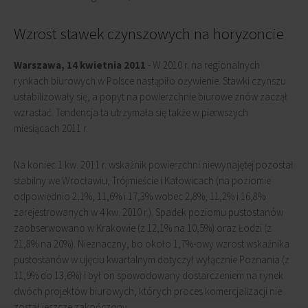
Wzrost stawek czynszowych na horyzoncie
Warszawa, 14 kwietnia 2011
- W 2010 r. na regionalnych
rynkach biurowych w Polsce nastąpiło ożywienie. Stawki czynszu
ustabilizowały się, a popyt na powierzchnie biurowe znów zaczął
wzrastać. Tendencja ta utrzymała się także w pierwszych
miesiącach 2011 r.
Na koniec 1 kw. 2011 r. wskaźnik powierzchni niewynajętej pozostał
stabilny we Wrocławiu, Trójmieście i Katowicach (na poziomie
odpowiednio 2,1%, 11,6% i 17,3% wobec 2,8%, 11,2% i 16,8%
zarejestrowanych w 4 kw. 2010 r.). Spadek poziomu pustostanów
zaobserwowano w Krakowie (z 12,1% na 10,5%) oraz Łodzi (z
21,8% na 20%). Nieznaczny, bo około 1,7%-owy wzrost wskaźnika
pustostanów w ujęciu kwartalnym dotyczył wyłącznie Poznania (z
11,9% do 13,6%) i był on spowodowany dostarczeniem na rynek
dwóch projektów biurowych, których proces komercjalizacji nie
został jeszcze zakończony.