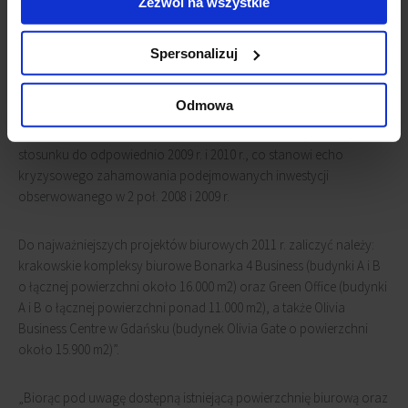
Zezwól na wszystkie
Prawie połowa wolumenu powierzchni biurowej w trakcie realizacji
trafi na rynek już w 2011 r. Zgodnie z szacunkami Jones Lang
Spersonalizuj
LaSalle, do końca roku realnie do użytkowania oddanych zostanie
około 135.000 m2 nowoczesnych powierzchni biurowych, ponad
Odmowa
14.600 m2 zrealizowanych w 1 kw. 2011. Oznacza to jednak około
34% i 31%-owy spadek nowej podaży w miastach regionalnych w
stosunku do odpowiednio 2009 r. i 2010 r., co stanowi echo
kryzysowego zahamowania podejmowanych inwestycji
obserwowanego w 2 poł. 2008 i 2009 r.
Do najważniejszych projektów biurowych 2011 r. zaliczyć należy:
krakowskie kompleksy biurowe Bonarka 4 Business (budynki A i B
o łącznej powierzchni około 16.000 m2) oraz Green Office (budynki
A i B o łącznej powierzchni ponad 11.000 m2), a także Olivia
Business Centre w Gdańsku (budynek Olivia Gate o powierzchni
około 15.900 m2)”.
„Biorąc pod uwagę dostępną istniejącą powierzchnię biurową oraz