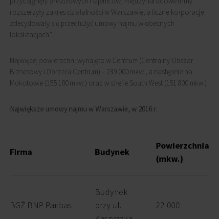
przyciągnęły prestiżowych najemców, międzynarodowe firmy
rozszerzyły zakres działalności w Warszawie, a liczne korporacje
zdecydowały się przedłużyć umowy najmu w obecnych
lokalizacjach”.
Najwięcej powierzchni wynajęto w Centrum (Centralny Obszar
Biznesowy i Obrzeża Centrum) – 239 000 mkw., a następnie na
Mokotowie (155 100 mkw.) oraz w strefie South West (151 800 mkw.)
Największe umowy najmu w Warszawie, w 2016 r.
Powierzchnia
Firma
Budynek
(mkw.)
Budynek
BGŻ BNP Paribas
przy ul.
22 000
Kasprzaka