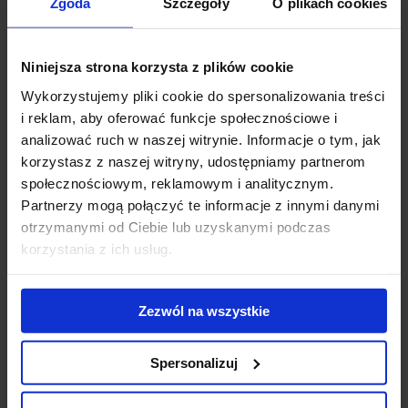
należały firmy usługowe, produkcyjne, z sektora
Zgoda
Szczegóły
O plikach cookies
informatycznego oraz bankowego. To właśnie na
te branże przypadło łącznie 74% zapotrzebowania na
powierzchnie biurowe w 2016 r. Warto również zauważyć, że w
Niniejsza strona korzysta z plików cookie
ostatnim czasie wzrosła rola Warszawy jako atrakcyjnej lokalizacji
Wykorzystujemy pliki cookie do spersonalizowania treści
dla firm z sektora nowoczesnych usług biznesowych. W ostatnich
i reklam, aby oferować funkcje społecznościowe i
dwóch latach swoje centra usług zdecydowały się uruchomić w
analizować ruch w naszej witrynie. Informacje o tym, jak
mieście takie marki jak m.in. Credit Suisse, Dentons, DLA Piper,
korzystasz z naszej witryny, udostępniamy partnerom
William Demant czy Bain & Company”.
społecznościowym, reklamowym i analitycznym.
Partnerzy mogą połączyć te informacje z innymi danymi
Podaż
otrzymanymi od Ciebie lub uzyskanymi podczas
korzystania z ich usług.
Spośród ok. 407 000 mkw. biur oddanych do użytku w Warszawie w
ubiegłym roku najwięcej przypadło na Obrzeża Centrum (ponad
123 000 mkw.), strefę South West (87 600 mkw.) oraz Centralny
Zezwól na wszystkie
Obszar Biznesowy (COB; 72 100 mkw.).
Spersonalizuj
Największe biurowce oddane do użytku w Warszawie w 2016 r.