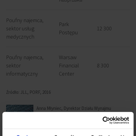
Poufny najemca,
Park
sektor usług
12 300
Postępu
medycznych
Poufny najemca,
Warsaw
sektor
Financial
8 300
informatyczny
Center
Źródło: JLL, PORF, 2016
Anna Młyniec, Dyrektor Działu Wynajmu
Powierzchni Biurowych i Reprezentacji Najemcy,
JLL
, komentuje: „Do najbardziej aktywnych
najemców na warszawskim rynku biurowym