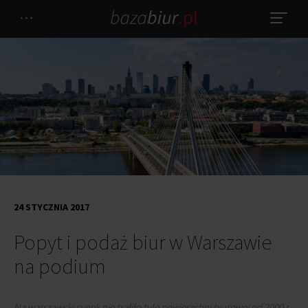
24 STYCZNIA 2017
Popyt i podaż biur w Warszawie
na podium
Na warszawski rynek nie trafiło tyle powierzchni biurowej od 2000 r.