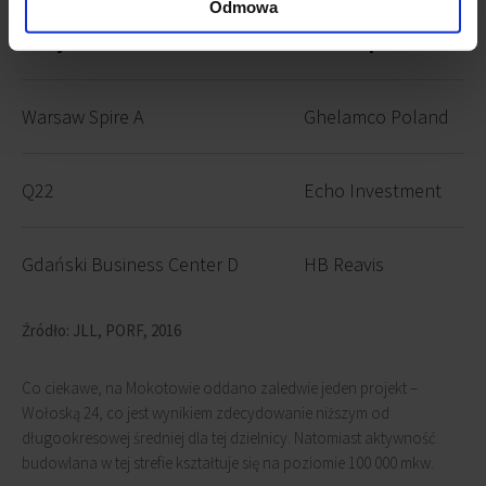
Odmowa
Budynek
Deweloper
Warsaw Spire A
Ghelamco Poland
Q22
Echo Investment
Gdański Business Center D
HB Reavis
Źródło: JLL, PORF, 2016
Co ciekawe, na Mokotowie oddano zaledwie jeden projekt –
Wołoską 24, co jest wynikiem zdecydowanie niższym od
długookresowej średniej dla tej dzielnicy. Natomiast aktywność
budowlana w tej strefie kształtuje się na poziomie 100 000 mkw.