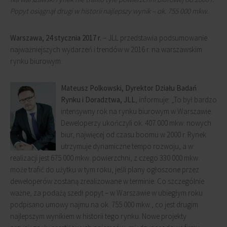
Popyt osiągnął drugi w historii najlepszy wynik – ok. 755 000 mkw.
Warszawa, 24 stycznia 2017 r.
– JLL przedstawia podsumowanie
najważniejszych wydarzeń i trendów w 2016 r. na warszawskim
rynku biurowym.
Mateusz Polkowski, Dyrektor Działu Badań
Rynku i Doradztwa, JLL
, informuje: „To był bardzo
intensywny rok na rynku biurowym w Warszawie.
Deweloperzy ukończyli ok. 407 000 mkw. nowych
biur, najwięcej od czasu boomu w 2000 r. Rynek
utrzymuje dynamiczne tempo rozwoju, a w
realizacji jest 675 000 mkw. powierzchni, z czego 330 000 mkw.
może trafić do użytku w tym roku, jeśli plany ogłoszone przez
deweloperów zostaną zrealizowane w terminie. Co szczególnie
ważne, za podażą szedł popyt – w Warszawie w ubiegłym roku
podpisano umowy najmu na ok. 755 000 mkw., co jest drugim
najlepszym wynikiem w historii tego rynku. Nowe projekty