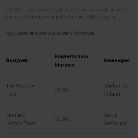
Z 675 000 mkw. nowoczesnych powierzchni biurowych obecnie w
budowie 46% realizowane jest w Centrum, a 54% poza nim.
Największe biurowce w budowie w Warszawie
Powierzchnia
Budynek
Deweloper
biurowa
The Warsaw
Ghelamco
78 000
Hub
Poland
Mennica
Golub
61 000
Legacy Tower
GetHouse