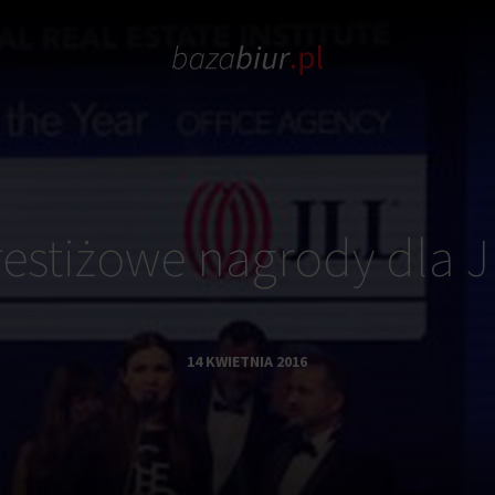
restiżowe nagrody dla J
14 KWIETNIA 2016