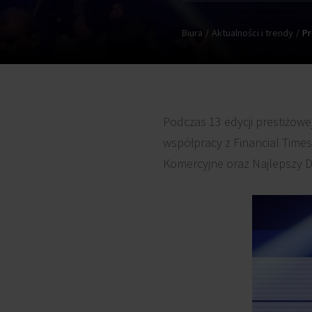
Biura
Aktualności i trendy
Pr
Podczas 13 edycji prestiżow
współpracy z Financial Times
Komercyjne oraz Najlepszy 