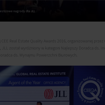
estiżowe nagrody dla JLL
ej CEE Real Estate Quality Awards 2016, organizowanej przez
, JLL został wyróżniony w kategorii Najlepszy Doradca ds. I
Doradca ds. Wynajmu Powierzchni Biurowych.