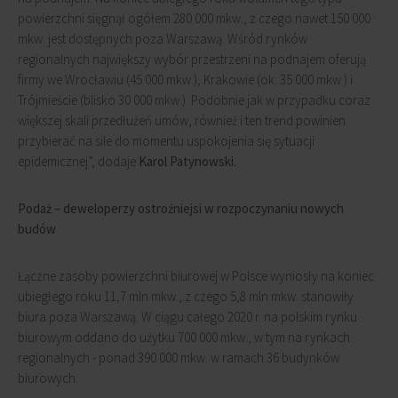
powierzchni sięgnął ogółem 280 000 mkw., z czego nawet 150 000
mkw. jest dostępnych poza Warszawą. Wśród rynków
regionalnych największy wybór przestrzeni na podnajem oferują
firmy we Wrocławiu (45 000 mkw.), Krakowie (ok. 35 000 mkw.) i
Trójmieście (blisko 30 000 mkw.). Podobnie jak w przypadku coraz
większej skali przedłużeń umów, również i ten trend powinien
przybierać na sile do momentu uspokojenia się sytuacji
epidemicznej”, dodaje
Karol Patynowski.
Podaż – deweloperzy ostrożniejsi w rozpoczynaniu nowych
budów
Łączne zasoby powierzchni biurowej w Polsce wyniosły na koniec
ubiegłego roku 11,7 mln mkw., z czego 5,8 mln mkw. stanowiły
biura poza Warszawą. W ciągu całego 2020 r. na polskim rynku
biurowym oddano do użytku 700 000 mkw., w tym na rynkach
regionalnych - ponad 390 000 mkw. w ramach 36 budynków
biurowych.