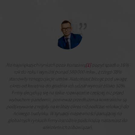
Na największych rynkach poza Warszawą
[1]
popyt spadł o 16%
rok do roku i wyniósł ponad 580 000 mkw., z czego 38%
stanowiły renegocjacje umów. Natomiast biorąc pod uwagę
okres od kwietnia do grudnia ich udział wynosił blisko 50%.
Firmy decydują się na takie rozwiązanie częściej niż przed
wybuchem pandemii, ponieważ przedłużenia kontraktów są
podpisywane z reguły na krótszy okres niż podczas relokacji do
nowego budynku. W sytuacji niepewności panującej na
globalnych rynkach firmy ostrożnie podchodzą natomiast do
wieloletnich zobowiązań.