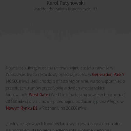
Karol Patynowski
Dyrektor ds. Rynków Regionalnych, JLL
Największa ubiegłoroczna umowa najmu została zawarta w
Warszawie: był to rekordowy przednajem PZU w
Generation Park Y
(46 500 mkw.). Jeśli chodzi o miasta regionalne, warto wspomnieć o
przedłużeniu umów przez Nokię w dwóch wrocławskich
biurowcach:
West Gate
i West Link (na łączną powierzchnię ponad
28 500 mkw.) oraz umowie przednajmu podpisanej przez Allegro w
Nowym Rynku D1
w Poznaniu na 26 000 mkw.
„Jednym z głównych trendów biurowych jest rosnąca oferta biur
na podnajem. Na koniec ubiegłego roku wolumen tego typu