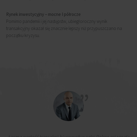
Rynek inwestycyjny – mocne I półrocze
Pomimo pandemii i jej następstw, ubiegłoroczny wynik
transakcyjny okazał się znacznie lepszy niż przypuszczano na
początku kryzysu.
Łączna wartość transakcji biurowych w całej Polsce osiągnęła