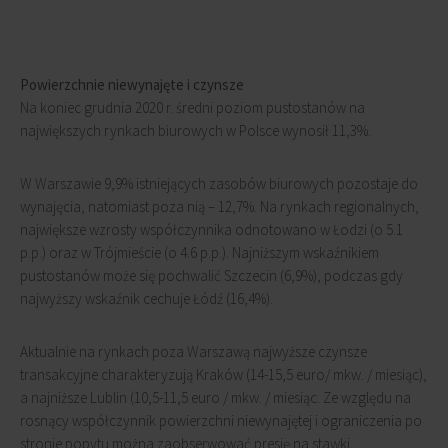
Powierzchnie niewynajęte i czynsze
Na koniec grudnia 2020 r. średni poziom pustostanów na
największych rynkach biurowych w Polsce wynosił 11,3%.
W Warszawie 9,9% istniejących zasobów biurowych pozostaje do
wynajęcia, natomiast poza nią – 12,7%. Na rynkach regionalnych,
największe wzrosty współczynnika odnotowano w Łodzi (o 5.1
p.p.) oraz w Trójmieście (o 4.6 p.p.). Najniższym wskaźnikiem
pustostanów może się pochwalić Szczecin (6,9%), podczas gdy
najwyższy wskaźnik cechuje Łódź (16,4%).
Aktualnie na rynkach poza Warszawą najwyższe czynsze
transakcyjne charakteryzują Kraków (14-15,5 euro/ mkw. / miesiąc),
a najniższe Lublin (10,5-11,5 euro / mkw. / miesiąc. Ze względu na
rosnący współczynnik powierzchni niewynajętej i ograniczenia po
stronie popytu można zaobserwować presję na stawki.