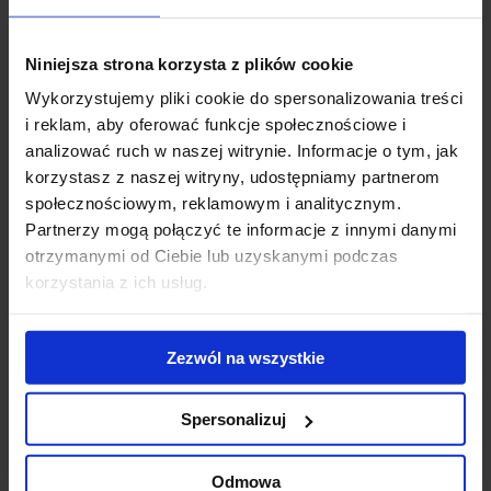
projektowania, budowania i użytkowania budynków w całym kraju
tak, aby przyniosło to korzyść zarówno jego mieszkańcom,
Niniejsza strona korzysta z plików cookie
środowisku, jak i wszystkim uczestnikom procesu budowlanego.
PLGBC jest pełnoprawnym członkiem Światowego Stowarzyszenia
Wykorzystujemy pliki cookie do spersonalizowania treści
Budownictwa Ekologicznego.
i reklam, aby oferować funkcje społecznościowe i
analizować ruch w naszej witrynie. Informacje o tym, jak
Regina Gul jako Starszy Kierownik Projektu w Dziale Zarządzania
korzystasz z naszej witryny, udostępniamy partnerom
Projektami JLL odpowiada przede wszystkim za usługi związane z
społecznościowym, reklamowym i analitycznym.
certyfikacją LEED i BREEAM, a także nadzór i doradztwo
Partnerzy mogą połączyć te informacje z innymi danymi
budowlane. Posiada uprawnienia do przeprowadzania audytów
otrzymanymi od Ciebie lub uzyskanymi podczas
energetycznych oraz procesów ekologicznej certyfikacji LEED i
korzystania z ich usług.
BREEAM dla budynków komercyjnych, zarówno nowo
powstających, jak już istniejących (LEED Accredited Professional,
International BREEAM Assessor, BREEAM In-Use Auditor).
Zezwól na wszystkie
Regina ukończyła Wydział Inżynierii Środowiska Politechniki
Spersonalizuj
Krakowskiej oraz studia podyplomowe w zakresie Klimatyzacji i
Chłodnictwa na Politechnice Warszawskiej.
Odmowa