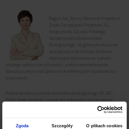
Regina Gul, Starszy Kierownik Projektu w
Dziale Zarządzania Projektami JLL,
dołączyła do Zarządu Polskiego
Stowarzyszenia Budownictwa
Ekologicznego. Jej głównym obszarem
specjalizacji w tej roli będą działania
edukacyjne skierowane do szeroko
pojętego sektora nieruchomości, a także reprezentowanie
Stowarzyszenia w roli spikera na konferencjach i wydarzeniach
branżowych.
Polskie Stowarzyszenie Budownictwa Ekologicznego (PLGBC –
Polish Green Building Council) jest organizacją pozarządową,
mającą na celu wywarcie pozytywnego wpływu na sektor
budownictwa w Polsce, poprzez promowanie i wdrażanie zasady
potrójnej odpowiedzialności: środowiskowej, socjalnej i
Zgoda
Szczegóły
O plikach cookies
ekonomicznej. Dążeniem PLGBC jest przekształcenie