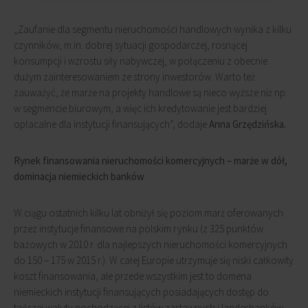
„Zaufanie dla segmentu nieruchomości handlowych wynika z kilku
czynników, m.in. dobrej sytuacji gospodarczej, rosnącej
konsumpcji i wzrostu siły nabywczej, w połączeniu z obecnie
dużym zainteresowaniem ze strony inwestorów. Warto też
zauważyć, że marże na projekty handlowe są nieco wyższe niż np.
w segmencie biurowym, a więc ich kredytowanie jest bardziej
opłacalne dla instytucji finansujących”, dodaje
Anna Grzędzińska.
Rynek finansowania nieruchomości komercyjnych – marże w dół,
dominacja niemieckich banków
W ciągu ostatnich kilku lat obniżył się poziom marż oferowanych
przez instytucje finansowe na polskim rynku (z 325 punktów
bazowych w 2010 r. dla najlepszych nieruchomości komercyjnych
do 150 – 175 w 2015 r.). W całej Europie utrzymuje się niski całkowity
koszt finansowania, ale przede wszystkim jest to domena
niemieckich instytucji finansujących posiadających dostęp do
tańszej waluty pochodzącej z listów zastawnych i landesbanków.