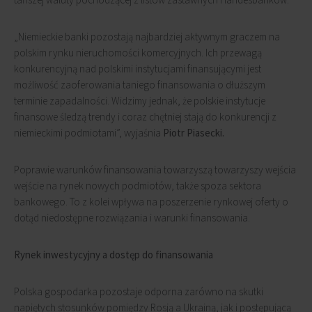
„Niemieckie banki pozostają najbardziej aktywnym graczem na
polskim rynku nieruchomości komercyjnych. Ich przewagą
konkurencyjną nad polskimi instytucjami finansującymi jest
możliwość zaoferowania taniego finansowania o dłuższym
terminie zapadalności. Widzimy jednak, że polskie instytucje
finansowe śledzą trendy i coraz chętniej stają do konkurencji z
niemieckimi podmiotami”, wyjaśnia
Piotr Piasecki.
Poprawie warunków finansowania towarzyszą towarzyszy wejścia
wejście na rynek nowych podmiotów, także spoza sektora
bankowego. To z kolei wpływa na poszerzenie rynkowej oferty o
dotąd niedostępne rozwiązania i warunki finansowania.
Rynek inwestycyjny a dostęp do finansowania
Polska gospodarka pozostaje odporna zarówno na skutki
napiętych stosunków pomiędzy Rosją a Ukrainą, jak i postępującą