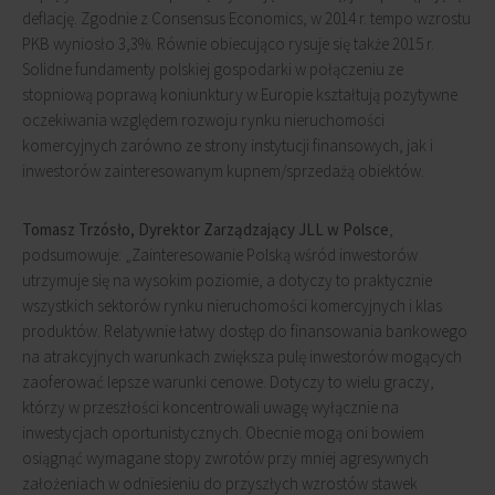
deflację. Zgodnie z Consensus Economics, w 2014 r. tempo wzrostu
PKB wyniosło 3,3%. Równie obiecująco rysuje się także 2015 r.
Solidne fundamenty polskiej gospodarki w połączeniu ze
stopniową poprawą koniunktury w Europie kształtują pozytywne
oczekiwania względem rozwoju rynku nieruchomości
komercyjnych zarówno ze strony instytucji finansowych, jak i
inwestorów zainteresowanym kupnem/sprzedażą obiektów.
Tomasz Trzósło, Dyrektor Zarządzający JLL w Polsce
,
podsumowuje: „Zainteresowanie Polską wśród inwestorów
utrzymuje się na wysokim poziomie, a dotyczy to praktycznie
wszystkich sektorów rynku nieruchomości komercyjnych i klas
produktów. Relatywnie łatwy dostęp do finansowania bankowego
na atrakcyjnych warunkach zwiększa pulę inwestorów mogących
zaoferować lepsze warunki cenowe. Dotyczy to wielu graczy,
którzy w przeszłości koncentrowali uwagę wyłącznie na
inwestycjach oportunistycznych. Obecnie mogą oni bowiem
osiągnąć wymagane stopy zwrotów przy mniej agresywnych
założeniach w odniesieniu do przyszłych wzrostów stawek