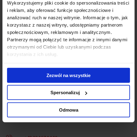
Wykorzystujemy pliki cookie do spersonalizowania treści
i reklam, aby oferować funkcje społecznościowe i
analizować ruch w naszej witrynie. Informacje o tym, jak
korzystasz z naszej witryny, udostępniamy partnerom
społecznościowym, reklamowym i analitycznym.
Partnerzy mogą połączyć te informacje z innymi danymi
otrzymanymi od Ciebie lub uzyskanymi podczas
korzystania z ich usług.
Skontaktuj się z nami
Zezwól na wszystkie
Spersonalizuj
Jones Lang LaSalle Sp. z o.o.
Odmowa
Warsaw Spire, Plac Europejski 1
00-844 Warszawa