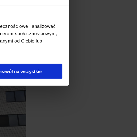
uma. W procesie
ołecznościowe i analizować
artnerom społecznościowym,
anymi od Ciebie lub
ezwól na wszystkie