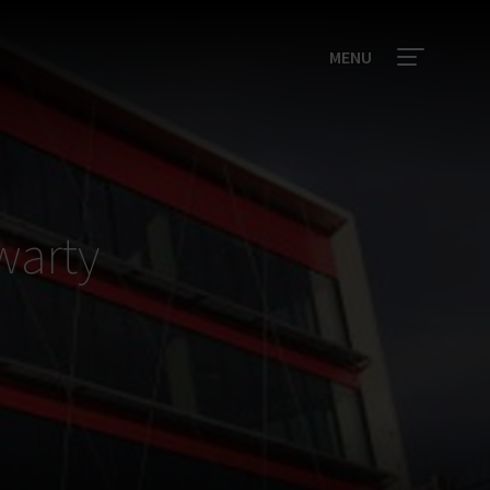
MENU
warty