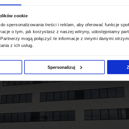
 plików cookie
urowej podpisana została pomiędzy Shell Polska i Grupą B
do spersonalizowania treści i reklam, aby oferować funkcje sp
egocjacjach firmę Shell wspierali doradcy z JLL.
ormacje o tym, jak korzystasz z naszej witryny, udostępniamy p
Partnerzy mogą połączyć te informacje z innymi danymi otrzym
nia z ich usług.
Spersonalizuj
Z