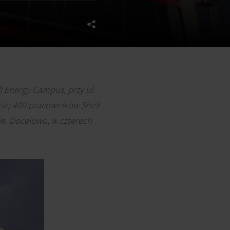
l Energy Campus, przy ul.
ię 400 pracowników Shell
e. Docelowo, w czterech