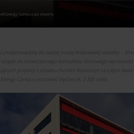
ell Energy Campus już otwarty
ż przeprowadzkę do swojej nowej krakowskiej siedziby – Shel
 etapie do nowoczesnego kompleksu biurowego wprowadzi s
ujących projekty z obszaru Human Resources na całym świeci
 Energy Campus pracować będzie ok. 2 300 osób.