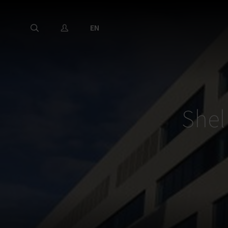
EN
Shel