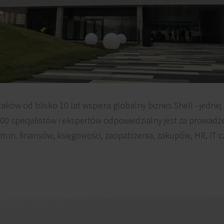
aków od blisko 10 lat wspiera globalny biznes Shell - jednej 
300 specjalistów i ekspertów odpowiedzialny jest za prowadzen
m.in. finansów, księgowości, zaopatrzenia, zakupów, HR, IT cz