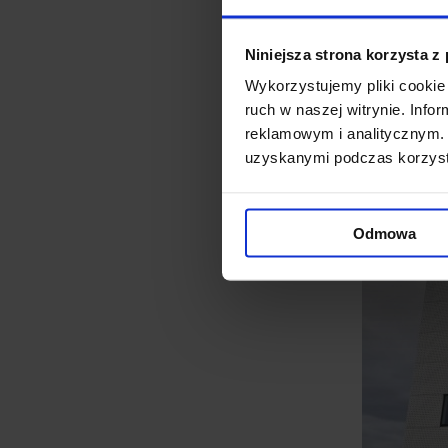
zrównoważonego.
Niniejsza strona korzysta z
Umowa najmu powierzchni bi
Wykorzystujemy pliki cookie 
poszukiwania powierzchni i n
ruch w naszej witrynie. Inf
reklamowym i analitycznym. 
uzyskanymi podczas korzysta
Odmowa