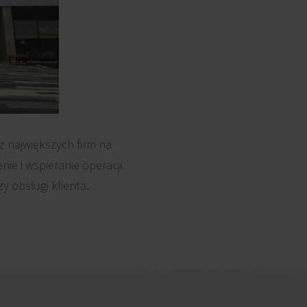
z największych firm na
ie i wspieranie operacji
y obsługi klienta.