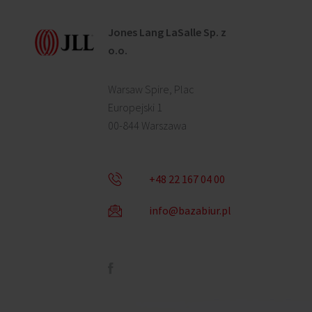
Jones Lang LaSalle Sp. z
o.o.
Warsaw Spire, Plac
Europejski 1
00-844 Warszawa
+48 22 167 04 00
info@bazabiur.pl