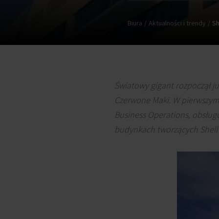
Biura
Aktualności i trendy
Sh
Światowy gigant rozpoczął ju
Czerwone Maki. W pierwszym
Business Operations, obsług
budynkach tworzących Shell