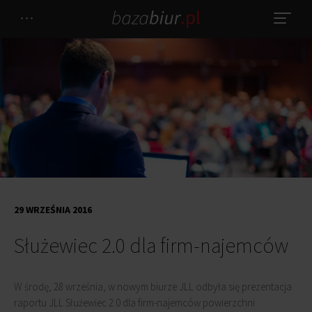
29 WRZEŚNIA 2016
Służewiec 2.0 dla firm-najemców
W środę, 28 września, w nowym biurze JLL odbyła się prezentacja
raportu JLL Służewiec 2.0 dla firm-najemców powierzchni