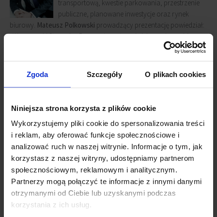
transportową, kwestie parkowania, przestrzenie
publiczne, planowane inwestycje oraz rynek
biurowy.
Mateusz Polkowski
prowadzący prezentację powiedział:
„Warszawski Służewiec Przemysłowy to największy obszar biurowy
w Polsce. W ponad 75 nowoczesnych budynkach biurowych o
powierzchni ponad miliona metrów kwadratowych,
zlokalizowanych na 325 hektarach w okolicach ulic Wołoskiej,
Zgoda
Szczegóły
O plikach cookies
Konstruktorskiej, Domaniewskiej, Marynarskiej i Cybernetyki,
pracuje ok. 83 000 osób. Chcieliśmy zbadać sytuację Służewca i
zaproponować rozwiązania, które poprawiłyby jego
Niniejsza strona korzysta z plików cookie
funkcjonowanie, a w rezultacie jakość życia mieszkańców i
Wykorzystujemy pliki cookie do spersonalizowania treści
pracowników”.
i reklam, aby oferować funkcje społecznościowe i
analizować ruch w naszej witrynie. Informacje o tym, jak
Jednym z największych błędów na Służewcu był
korzystasz z naszej witryny, udostępniamy partnerom
brak planu zabudowy na początku rozwoju tego
społecznościowym, reklamowym i analitycznym.
obszaru. Znaczna część biurowców powstała na
Partnerzy mogą połączyć te informacje z innymi danymi
podstawie decyzji o warunkach zabudowy, a nie
otrzymanymi od Ciebie lub uzyskanymi podczas
w efekcie spójnej koncepcji urbanistycznej. Brak
korzystania z ich usług.
ten spowodował kolejne trudności. „Podczas