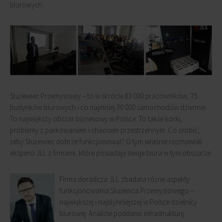
biurowych.
Służewiec Przemysłowy – to w skrócie 83 000 pracowników, 75
budynków biurowych i co najmniej 30 000 samochodów dziennie.
To największy obszar biznesowy w Polsce. To także korki,
problemy z parkowaniem i chaosem przestrzennym. Co zrobić,
żeby Służewiec dobrze funkcjonował? O tym właśnie rozmawiali
eksperci JLL z firmami, które posiadają swoje biura w tym obszarze.
Firma doradcza JLL zbadała różne aspekty
funkcjonowania Służewca Przemysłowego –
największej i najsłynniejszej w Polsce dzielnicy
biurowej. Analizie poddano infrastrukturę