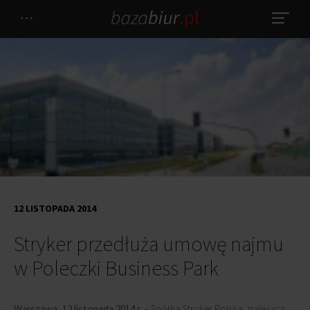
12 LISTOPADA 2014
Stryker przedłuża umowę najmu
w Poleczki Business Park
Warszawa, 12 listopada 2014 r.
– Spółka Stryker Polska, należąca