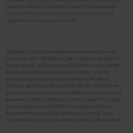
czwartym rynkiem co do wielkości w kraju. Popyt w pierwszym
półroczu dał Trójmiastu mocne trzecie miejsce w Polsce pod
względem ilości wynajętej powierzchni.
Trójmiasto, z łącznymi zasobami biurowymi wynoszącymi na
koniec II kw. 2015 r. 526 000 mkw., jest czwartym co do wielkości
rynkiem w kraju – po Warszawie (4 538 000 mkw.), Krakowie (689
000 mkw.) i Wrocławiu (641 000 mkw.). Od 2008 r. rynek ten
powiększył się dwukrotnie. Gdańsk jest głównym centrum
biurowym aglomeracji, oferującym 351 000 mkw. nowoczesnej
powierzchni w ramach biurowych klastrów: Oliwa-Wrzeszcz, czy
południowy zachód Gdańska (przy lotnisku i trasie WZ). Zasoby
biurowe Gdyni to prawie 140 000 mkw., przede wszystkim w
dynamicznie rozwijającym się rejonie ulicy Łużyckiej). Sopot
utrzymuje swój turystyczny charakter (jedynie 35 000 mkw. biur).