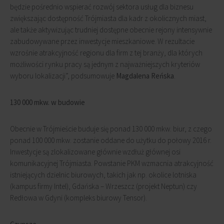
będzie pośrednio wspierać rozwój sektora usług dla biznesu
zwiększając dostępność Trójmiasta dla kadr z okolicznych miast,
ale także aktywizując trudniej dostępne obecnie rejony intensywnie
zabudowywane przez inwestycje mieszkaniowe. W rezultacie
wzrośnie atrakcyjność regionu dla firm z tej branży, dla których
możliwości rynku pracy są jednym z najważniejszych kryteriów
wyboru lokalizacji”, podsumowuje
Magdalena Reńska
.
130 000 mkw. w budowie
Obecnie w Trójmieście buduje się ponad 130 000 mkw. biur, z czego
ponad 100 000 mkw. zostanie oddane do użytku do połowy 2016 r.
Inwestycje są zlokalizowane głównie wzdłuż głównej osi
komunikacyjnej Trójmiasta. Powstanie PKM wzmacnia atrakcyjność
istniejących dzielnic biurowych, takich jak np. okolice lotniska
(kampus firmy Intel), Gdańska – Wrzeszcz (projekt Neptun) czy
Redłowa w Gdyni (kompleks biurowy Tensor).