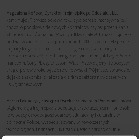
Magdalena Reńska, Dyrektor Trójmiejskiego Oddziału JLL
,
komentuje: „Pierwsza połowa roku była bardzo intensywna jeśli
chodzi o podpisywanie nowych kontraktów czy też przedłużanie
istniejących umów najmu. W samym II kwartale 2015 nasz trójmiejski
oddział wspierał transakcje na ponad 11 000 mkw. biur. Eksperci z
trójmiejskiego oddziału JLL mieli przyjemność w minionym
półroczu doradzać m.in. takim globalnym firmom jak Bayer, Wipro,
Transcom, Sony PE czy Ericsson i Willis. Przewidujemy, że popyt w
drugiej połowie roku będzie równie wysoki. Trójmiasto sprawdziło
się jako znakomita lokalizacja dla firm z sektora nowoczesnych
usług biznesowych.”
Marcin Faleńczyk, Zastępca Dyrektora Invest in Pomerania
, mówi:
„Aglomeracja trójmiejska z populacją przekraczającą milion osób,
to wiodący ośrodek gospodarczy, edukacyjny i kulturalny w
północnej Polsce, wyspecjalizowany w nowoczesnych
technologiach, finansach i usługach. Region bardzo chętnie
wybierany jest przez firmy z sektora usług dla biznesu ze względu