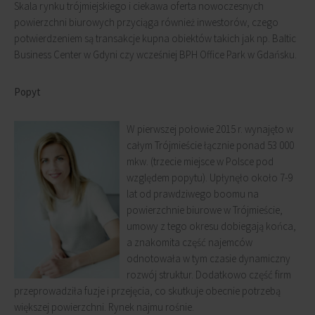
Skala rynku trójmiejskiego i ciekawa oferta nowoczesnych
powierzchni biurowych przyciąga również inwestorów, czego
potwierdzeniem są transakcje kupna obiektów takich jak np. Baltic
Business Center w Gdyni czy wcześniej BPH Office Park w Gdańsku.
Popyt
W pierwszej połowie 2015 r. wynajęto w
całym Trójmieście łącznie ponad 53 000
mkw. (trzecie miejsce w Polsce pod
względem popytu). Upłynęło około 7-9
lat od prawdziwego boomu na
powierzchnie biurowe w Trójmieście,
umowy z tego okresu dobiegają końca,
a znakomita część najemców
odnotowała w tym czasie dynamiczny
rozwój struktur. Dodatkowo część firm
przeprowadziła fuzje i przejęcia, co skutkuje obecnie potrzebą
większej powierzchni. Rynek najmu rośnie.