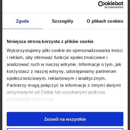
na takie czynniki jak m.in. szeroki dostęp do pracowników
posługujących się językami obcymi, rozwinięta infrastruktura
transportowa – drogowa, kolejowa, lotnicza i morska, władze
Zgoda
Szczegóły
O plikach cookies
lokalne otwarte na współpracę z międzynarodowym biznesem,
sprzyjający klimat inwestycyjny i atrakcyjny dla najemców rynek
powierzchni biurowych. Dominują centra usług informatycznych,
Niniejsza strona korzysta z plików cookie
finansowych czy badań i rozwoju. Niedawno firma State Street
Wykorzystujemy pliki cookie do spersonalizowania treści
wynajęła około 14 000 mkw. na swój nowoczesny ośrodek
i reklam, aby oferować funkcje społecznościowe i
nowoczesnych usług biznesowych. Obecnie State Street zatrudnia
ponad 2 500 pracowników w Krakowie. Biuro w Gdańsku może
analizować ruch w naszej witrynie. Informacje o tym, jak
pomieścić ponad 1 000 pracowników, którzy będą świadczyć
korzystasz z naszej witryny, udostępniamy partnerom
usługi finansowe, w tym z zakresu księgowości funduszy
społecznościowym, reklamowym i analitycznym.
inwestycyjnych, wyceny papierów wartościowych i
Partnerzy mogą połączyć te informacje z innymi danymi
sprawozdawczości finansowej. Cieszy nas ogromnie fakt, że State
otrzymanymi od Ciebie lub uzyskanymi podczas
Street wybrał właśnie Trójmiasto.”
korzystania z ich usług.
Rynek biurowy w Trójmieście cechuje duża dynamika rozwoju. W
Zezwól na wszystkie
Trójmieście nie brakuje dużych międzynarodowych najemców,
takich jak Bayer, Sony Pictures Entertainment, Amazon, WNS,