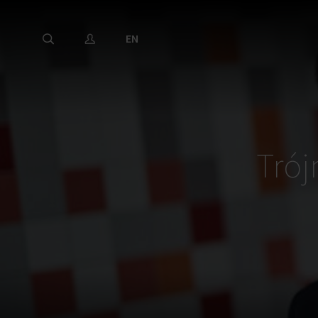
EN
Trój