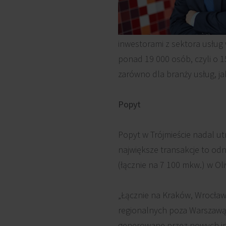
inwestorami z sektora usług
ponad 19 000 osób, czyli o 
zarówno dla branży usług, ja
Popyt
Popyt w Trójmieście nadal u
największe transakcje to od
(łącznie na 7 100 mkw.) w Ol
„Łącznie na Kraków, Wrocła
regionalnych poza Warszawą
generowane przez nowych inw