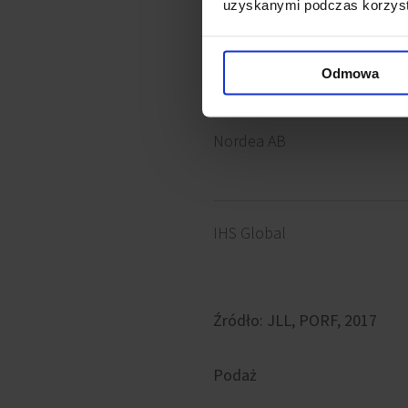
uzyskanymi podczas korzysta
Swarovski (przednajem)
Odmowa
Nordea AB
IHS Global
Źródło: JLL, PORF, 2017
Podaż