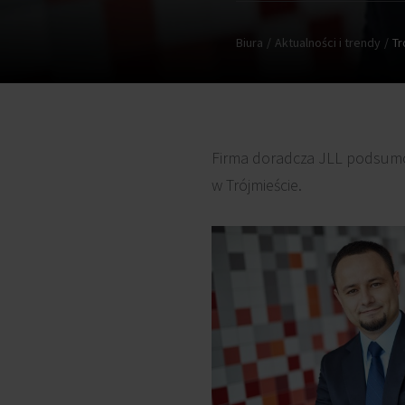
Biura
Aktualności i trendy
Tr
Firma doradcza JLL podsumo
w Trójmieście.