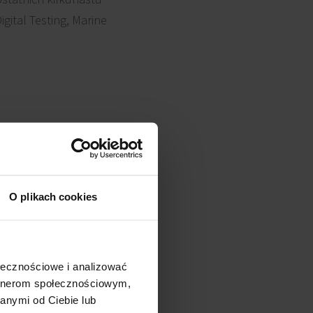
igital Testing, Marine
zchnia (mkw.)
O plikach cookies
ołecznościowe i analizować
artnerom społecznościowym,
anymi od Ciebie lub