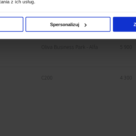
nia z ich usług.
Yoko
6 100
Spersonalizuj
Z
Oliva Business Park - Alfa
5 900
C200
4 300