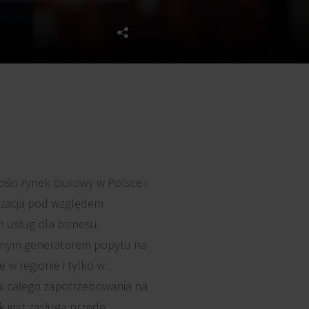
ości rynek biurowy w Polsce i
lizacja pod względem
 usług dla biznesu.
łównym generatorem popytu na
w regionie i tylko w
% całego zapotrzebowania na
ik jest zasługą przede