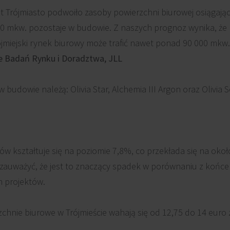
at Trójmiasto podwoiło zasoby powierzchni biurowej osiągają
0 mkw. pozostaje w budowie. Z naszych prognoz wynika, że
rójmiejski rynek biurowy może trafić nawet ponad 90 000 mkw
le Badań Rynku i Doradztwa, JLL
budowie należą: Olivia Star, Alchemia III Argon oraz Olivia 
w kształtuje się na poziomie 7,8%, co przekłada się na oko
 zauważyć, że jest to znaczący spadek w porównaniu z końce
 projektów.
chnie biurowe w Trójmieście wahają się od 12,75 do 14 euro 