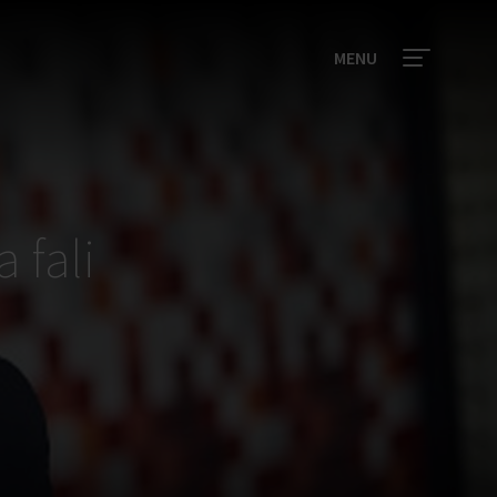
MENU
 fali