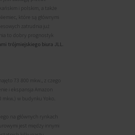
ańskim i polskim, a także
Niemiec, które są głównymi
nesowych zatrudnia już
enia to dobry prognostyk
ami trójmiejskiego biura JLL.
najęto 73 800 mkw., z czego
enie i ekspansja Amazon
100 mkw.) w budynku Yoko.
anego na głównych rynkach
rowymi jest między innymi
statnich kilkunastu