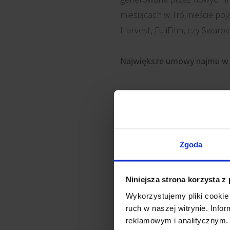
miesiącach w Trójmieście pojaw
Harvest, FujiFilm, czy Swaro
N
ajwiększe umowy najmu w T
Firma
Zgoda
Energa Group (odnowienie)
Niniejsza strona korzysta z
Wykorzystujemy pliki cookie 
Amazon (odnowienie i ekspa
ruch w naszej witrynie. Inf
reklamowym i analitycznym. 