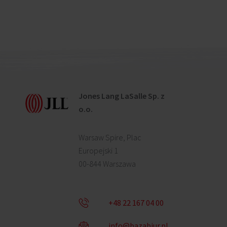
Jones Lang LaSalle Sp. z
o.o.
Warsaw Spire, Plac
Europejski 1
00-844 Warszawa
+48 22 167 04 00
info@bazabiur.pl