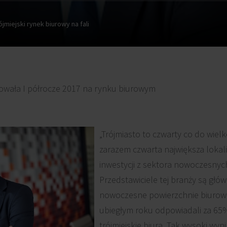
ójmiejski rynek biurowy na fali
wała I półrocze 2017 na rynku biurowym
„Trójmiasto to czwarty co do wielk
zarazem czwarta największa loka
inwestycji z sektora nowoczesnych
Przedstawiciele tej branży są g
nowoczesne powierzchnie biurowe 
ubiegłym roku odpowiadali za 65
trójmiejskie biura. Tak wysoki wyn