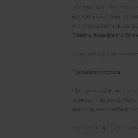
„W ciągu ostatnich siedmiu l
645 500 mkw. Kolejne 150 30
w II połowie 2017 roku na t
Dziedzic, Konsultant w Dzia
Do największych biurowców w 
Pustostany i czynsze
Obecnie wskaźnik pustostanó
powierzchni biurowej. Warto
absorpcją nowo oddawanych
Czynsze za najlepsze powierz