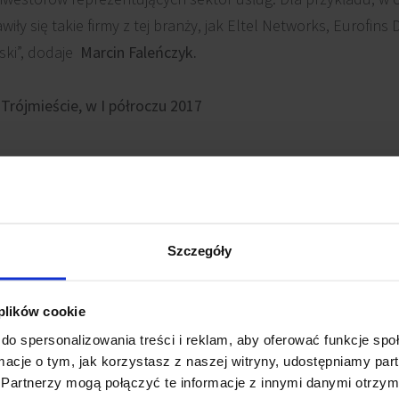
iły się takie firmy z tej branży, jak Eltel Networks, Eurofins D
vski”, dodaje
Marcin Faleńczyk.
rójmieście, w I półroczu 2017
Budynek
Powier
Szczegóły
Olivia Business Centre
15 100
 plików cookie
do spersonalizowania treści i reklam, aby oferować funkcje sp
nsja)
Olivia Business Centre
7 100
ormacje o tym, jak korzystasz z naszej witryny, udostępniamy p
Partnerzy mogą połączyć te informacje z innymi danymi otrzym