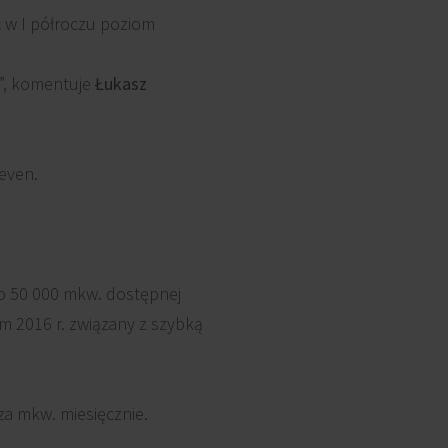
c w I półroczu poziom
.”, komentuje
Łukasz
Seven.
ło 50 000 mkw. dostępnej
m 2016 r. związany z szybką
za mkw. miesięcznie.