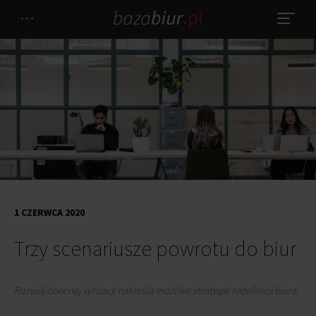
1 CZERWCA 2020
Trzy scenariusze powrotu do biur
Rozwój obecnej sytuacji nakreśla możliwe strategie redefinicji biura.