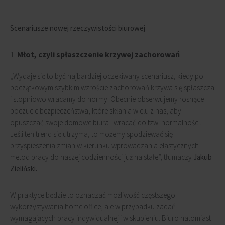
Scenariusze nowej rzeczywistości biurowej
Młot, czyli spłaszczenie krzywej zachorowań
„Wydaje się to być najbardziej oczekiwany scenariusz, kiedy po
początkowym szybkim wzroście zachorowań krzywa się spłaszcza
i stopniowo wracamy do normy. Obecnie obserwujemy rosnące
poczucie bezpieczeństwa, które skłania wielu z nas, aby
opuszczać swoje domowe biura i wracać do tzw. normalności.
Jeśli ten trend się utrzyma, to możemy spodziewać się
przyspieszenia zmian w kierunku wprowadzania elastycznych
metod pracy do naszej codzienności już na stałe”, tłumaczy
Jakub
Zieliński.
W praktyce będzie to oznaczać możliwość częstszego
wykorzystywania home office, ale w przypadku zadań
wymagających pracy indywidualnej i w skupieniu. Biuro natomiast