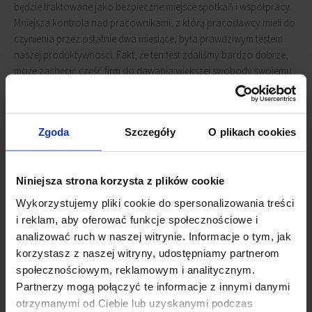
będzie traktowane jako bezpieczne miejsce spotkań i współpracy.
Mniejsza kontrola nad pracownikami, z którą pracodawcy mieli do
czynienia przez ostatnie dwa miesiące, była prawdziwym testem
naszej produktywności. Fakt, że ten test zdaliśmy bardzo dobrze,
może zachęcić część firm do dawania większej swobody swojemu
zespołowi i częstszego nagradzania za rezultaty.
Nawracająca kwarantanna
Zgoda
Szczegóły
O plikach cookies
To alternatywny scenariusz, który będzie prawdopodobny tak
długo, jak długo nie zostanie wynaleziona szczepionka
Niniejsza strona korzysta z plików cookie
przeciwko SARS-CoV-2. W tym scenariuszu możemy doświadczać
naprzemiennie wdrażania ścisłych restrykcji, a następnie ich
Wykorzystujemy pliki cookie do spersonalizowania treści
luzowania w cyklach. To z kolei wpłynie na nasze postrzeganie
i reklam, aby oferować funkcje społecznościowe i
ekosystemu środowiska pracy, w którym praca z biura dla wielu
analizować ruch w naszej witrynie. Informacje o tym, jak
nadal będzie stanowić pierwszy wybór, choć w nieco innym
korzystasz z naszej witryny, udostępniamy partnerom
modelu niż teraz.
społecznościowym, reklamowym i analitycznym.
Partnerzy mogą połączyć te informacje z innymi danymi
„W tym scenariuszu możliwy jest wzrost zainteresowania biurami
otrzymanymi od Ciebie lub uzyskanymi podczas