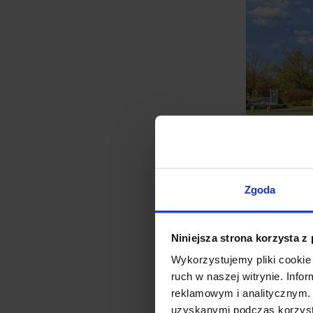
Marzena Zielonka, Starszy 
Zgoda
dobrym rokiem dla
budynku 
zaufaniem firm już w nim obe
Niniejsza strona korzysta z
dotychczasowe kontrakty. Za
Wykorzystujemy pliki cookie 
komercyjne, dobra reputacja
ruch w naszej witrynie. Inf
reklamowym i analitycznym. 
uzyskanymi podczas korzysta