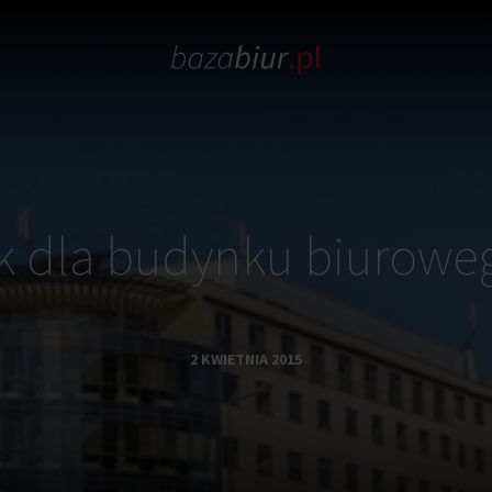
k dla budynku biuroweg
2 KWIETNIA 2015