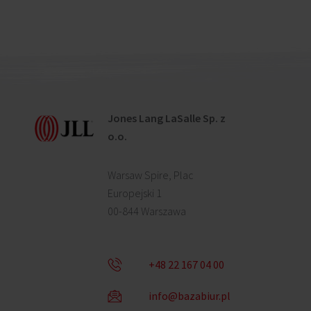
Jones Lang LaSalle Sp. z
o.o.
Warsaw Spire, Plac
Europejski 1
00-844 Warszawa
+48 22 167 04 00
info@bazabiur.pl