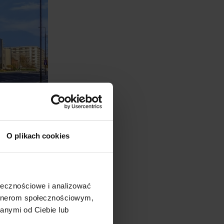
mentuje: „2014 był bardzo
O plikach cookies
niem nowych najemców, jak i
zchnię i przedłużają
k atrakcyjne warunki
ołecznościowe i analizować
artnerom społecznościowym,
anymi od Ciebie lub