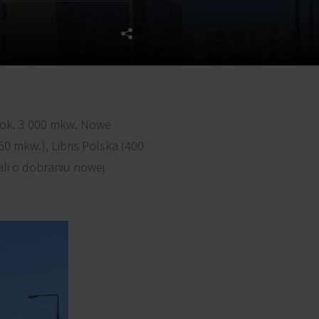
ok. 3 000 mkw. Nowe
50 mkw.), Libris Polska (400
ali o dobraniu nowej