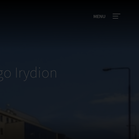
MENU
o Irydion