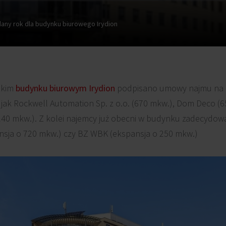
any rok dla budynku biurowego Irydion
skim
budynku biurowym Irydion
podpisano umowy najmu na 
y jak Rockwell Automation Sp. z o.o. (670 mkw.), Dom Deco (6
(240 mkw.). Z kolei najemcy już obecni w budynku zadecydow
nsja o 720 mkw.) czy BZ WBK (ekspansja o 250 mkw.)