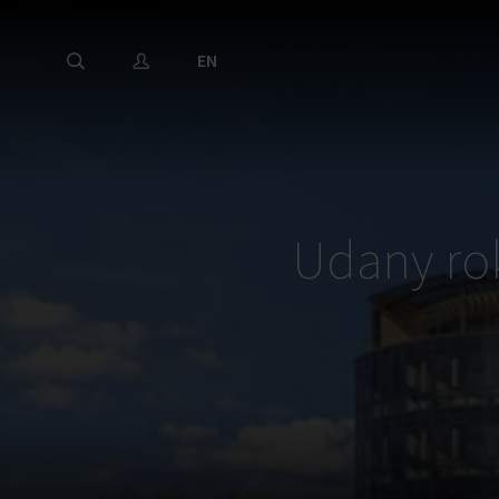
EN
Udany ro