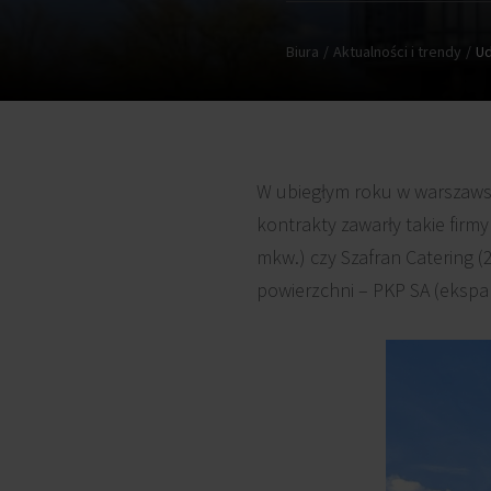
Biura
Aktualności i trendy
Ud
W ubiegłym roku w warszaw
kontrakty zawarły takie firm
mkw.) czy Szafran Catering 
powierzchni – PKP SA (ekspa