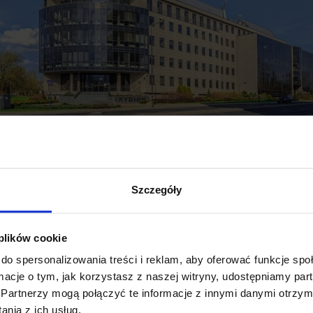
Konsultant w Dziale Wynajmu Powierzchni Biurowych JLL
, ko
Szczegóły
biurowego Irydion
. Obiekt cieszy się zarówno zainteresowa
cnych, które wraz z rozwojem struktur dobierają nową powier
 plików cookie
interesowanie jest wynikiem kombinacji takich elementów ja
do spersonalizowania treści i reklam, aby oferować funkcje sp
, standard wykończenia czy dogodna lokalizacja”.
ormacje o tym, jak korzystasz z naszej witryny, udostępniamy p
Partnerzy mogą połączyć te informacje z innymi danymi otrzym
nia z ich usług.