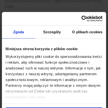
procesie poszukiwania siedziby i negocjowania warunków umowy
najmu.
Jarosław Obszarski, Dyrektor Finansowy Velux Polska
, komentuje:
„O wyborze kompleksu
The Park Warsaw
na siedzibę naszej spółki
handlowej zdecydował jego reprezentacyjny charakter oraz
Zgoda
Szczegóły
O plikach cookies
dogodna lokalizacja. Istotne były także elastyczność aranżacji i
wysoki standard wykończenia powierzchni biurowej, którą
możemy zaadaptować do naszych indywidualnych potrzeb”.
Niniejsza strona korzysta z plików cookie
Wykorzystujemy pliki cookie do spersonalizowania treści
Kampus biurowy
The Park Warsaw
zlokalizowany jest w stołecznej
i reklam, aby oferować funkcje społecznościowe i
dzielnicy Włochy, w pobliżu skrzyżowania Alei Krakowskiej i ulicy
analizować ruch w naszej witrynie. Informacje o tym, jak
Łopuszańskiej - głównych dróg wyjazdowych z Warszawy.
korzystasz z naszej witryny, udostępniamy partnerom
Kompleks oferuje doskonałe połączenie samochodem lub
społecznościowym, reklamowym i analitycznym.
transportem publicznym z centrum oraz innymi częściami miasta.
Partnerzy mogą połączyć te informacje z innymi danymi
W ramach The Park Warsaw powstanie docelowo dziesięć
otrzymanymi od Ciebie lub uzyskanymi podczas
najwyższej jakości budynków biurowych klasy A, o łącznej
korzystania z ich usług.
powierzchni na wynajem sięgającej 110 000 mkw. Dla komfortu
najemców na terenie kompleksu przewidziano uruchomienie