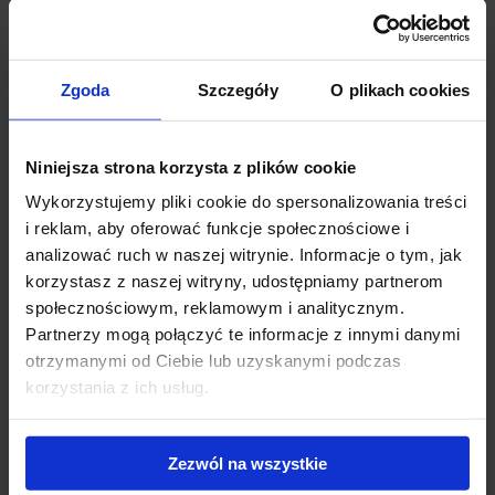
przejrzystości polskiego rynku nieruchomości biurowych. Jest to
realizowane poprzez wymianę gromadzonych informacji o rynku i
publikowanie badań rynkowych w odstępach kwartalnych. Dane,
Zgoda
Szczegóły
O plikach cookies
które podlegają wspólnej analizie i publikacji dotyczą m.in. popytu
na powierzchnie biurowe (tj. zawartych umów najmu), dostępnej
powierzchni oraz budynków oddanych do użytku. W rezultacie
Niniejsza strona korzysta z plików cookie
Forum dostarcza spójne i sprawdzone analizy rynku.
Wykorzystujemy pliki cookie do spersonalizowania treści
Nowa nazwa odzwierciedla ogólnopolski zasięg Forum, w
i reklam, aby oferować funkcje społecznościowe i
przeciwieństwie do poprzedniej platformy wymiany danych
analizować ruch w naszej witrynie. Informacje o tym, jak
Warsaw Research Forum, które miało zasięg warszawski.
korzystasz z naszej witryny, udostępniamy partnerom
Jednocześnie zatwierdzono regulamin PORF celem
społecznościowym, reklamowym i analitycznym.
usankcjonowania zasad oraz wprowadzenia dyscypliny m.in.
Partnerzy mogą połączyć te informacje z innymi danymi
względem terminów.
otrzymanymi od Ciebie lub uzyskanymi podczas
korzystania z ich usług.
Zezwól na wszystkie