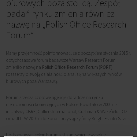
biurowych poza stolicą. Zespół
badań rynku zmienia również
nazwę na „Polish Office Research
Forum”
Mamy przyjemność poinformować, że z początkiem stycznia 2015 r.
dotychczasowe forum badawcze Warsaw Research Forum
zmieniło nazwę na
Polish Office Research Forum (PORF)
i
rozszerzyło swoją działalność o analizę największych rynków
biurowych poza Warszawą.
Forum zrzesza czołowe agencje doradcze na rynku
nieruchomości komercyjnych w Polsce. Powstało w 2000 r. z
inicjatywy CBRE, Colliers International, Cushman & Wakefield, DTZ
oraz JLL. W 2010 r. do Forum przystąpiły firmy Knight Frank i Savills.
Podstawowym celem Forum jest zapewnienie wysokiej