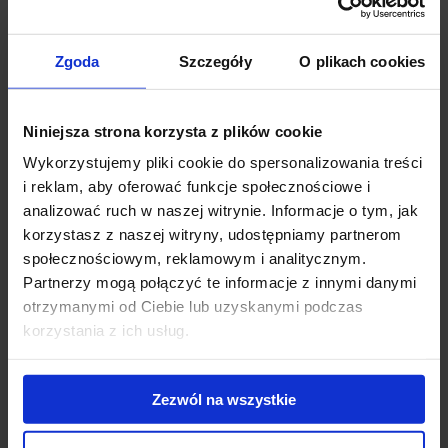
rynku na nadchodzące miesiące
Zgoda
Szczegóły
O plikach cookies
Wartość transakcji sfinalizowanych w I półroczu na rynku
nieruchomości w Polsce wyniosła 813 mln euro. Inwestorzy byli
najbardziej aktywni w segmencie biurowym (ok. 385 mln euro), a
Niniejsza strona korzysta z plików cookie
następnie handlowym (ok. 285 mln euro) i magazynowym (ok. 143
Wykorzystujemy pliki cookie do spersonalizowania treści
mln euro).
i reklam, aby oferować funkcje społecznościowe i
analizować ruch w naszej witrynie. Informacje o tym, jak
Do największych transakcji inwestycyjnych sfinalizowanych w I
korzystasz z naszej witryny, udostępniamy partnerom
półroczu na polskim rynku nieruchomości biurowych zalicza się
społecznościowym, reklamowym i analitycznym.
kupno Enterprise Park w Krakowie przez Tristan Capital Park,
Partnerzy mogą połączyć te informacje z innymi danymi
przejęcie przez Griffin Green Horizon w Łodzi oraz kupno portfela
otrzymanymi od Ciebie lub uzyskanymi podczas
obejmującego Europlex, Wiśniowy A i Irydion w Warszawie oraz
korzystania z ich usług.
Millenium w Katowicach przez Lonestar. Główne transakcje w
segmencie handlowym to kupno Sarniego Stoku w Bielsko – Białej i
Focus Parku w Rybniku przez Union Investment oraz Solaris Centre
Zezwól na wszystkie
w Opolu przez Rockcastle. Największe transakcje magazynowe to
kupno portfela Europolis/CA Immo przez TPG oraz nieruchomości