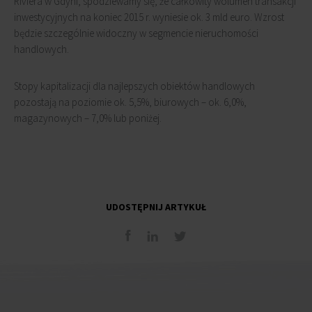
Riviera w Gdyni, spodziewamy się, że całkowity wolumen transakcji
inwestycyjnych na koniec 2015 r. wyniesie ok. 3 mld euro. Wzrost
będzie szczególnie widoczny w segmencie nieruchomości
handlowych.
Stopy kapitalizacji dla najlepszych obiektów handlowych
pozostają na poziomie ok. 5,5%, biurowych – ok. 6,0%,
magazynowych – 7,0% lub poniżej.
UDOSTĘPNIJ ARTYKUŁ