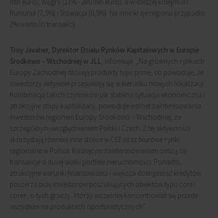
mln euro), Węgry (11% - 280 mln euro), a w dalszej kolejności
Rumunia (7,5%) i Słowacja (0,5%). Na inne kraje regionu przypadło
2% wartości transakcji.
Troy Javaher, Dyrektor Działu Rynków Kapitałowych w Europie
Środkowo – Wschodniej w JLL
, informuje: „Na głównych rynkach
Europy Zachodniej drożeją produkty typu prime, co powoduje, że
inwestorzy aktywnie przesuwają się w kierunku nowych lokalizacji.
Kombinacja takich czynników jak stabilna sytuacja ekonomiczna i
atrakcyjne stopy kapitalizacji, powoduje wzrost zainteresowania
inwestorów regionem Europy Środkowo – Wschodniej, ze
szczególnym uwzględnieniem Polski i Czech. Z tej aktywności
skorzystają również inne stolice w CEE oraz biurowe rynki
regionalne w Polsce. Rosnącym zainteresowaniem cieszą się
transakcje o dużej skali i portfele nieruchomości. Ponadto,
atrakcyjne warunki finansowania i większa dostępność kredytów
poszerza pulę inwestorów poszukujących obiektów typu core i
core+, o tych graczy, którzy wcześniej koncentrowali się przede
wszystkim na produktach oportunistycznych”.