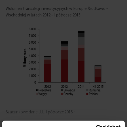
Wolumen transakcji inwestycyjnych w Europie Środkowo –
Wschodniej w latach 2012 – I półrocze 2015
Szacunkowe dane JLL, I półrocze 2015 r.
Rynek inwestycyjny w Polsce – bardzo dobre perspektywy dla