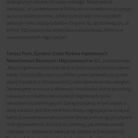
analogicznym okresie roku poprzedniego. Należy jednak
zauważyć, że zainteresowanie Polską wśród inwestorów utrzymuje
się na wysokim poziomie, a dotyczy to praktycznie wszystkich
sektorów rynku i klas produktów. Eksperci JLL spodziewają się, że
w III kw. 2015 właściciela zmieni kilka nieruchomości, które są w
zaawansowanych negocjacjach.
Tomasz Puch, Dyrektor Działu Rynków Kapitałowych
Nieruchomości Biurowych i Magazynowych w JLL
, podsumowuje:
„Niższa ogólna wartość transakcji w I półroczu nie jest początkiem
trendu. Od początku roku na polskim rynku zamknięto po prostu
więcej transakcji o niższej wartości, odwrotnie niż w roku ubiegłym.
Obserwujemy wzmożoną aktywność inwestorów, którzy poszukują
ciekawych produktów we wszystkich segmentach rynku
nieruchomości komercyjnych. Szereg transakcji, w tym umowy o
dużej wartości, jest obecnie w toku i trwają negocjacje na mniej lub
bardziej zaawansowanym poziomie. Biorąc pod uwagę pozytywne
nastroje inwestorów, toczące się rozmowy, jak również umowy
czekające na zamknięcie, takie jak np. Empark w Warszawie czy