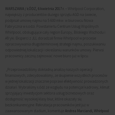
WARSZAWA / ŁÓDŹ, 6 kwietnia 2017 r.
– Whirlpool Corporation,
największy z producentów dużego sprzętu AGD na świecie,
podpisał umowę najmu na 5 600 mkw. w biurowcu Nowa
Fabryczna w Łodzi. Powstanie tu Centrum Usług Wspólnych
Whirlpool, obsługujące cały region Europy, Bliskiego Wschodu i
Afryki. Eksperci z JLL doradzali firmie Whirlpool w procesie
opracowywania długoterminowej strategii najmu, poszukiwaniu
odpowiedniej lokalizacji i określaniu warunków umowy. Pierwsi
pracownicy zaczną zajmować nowe biuro już w lipcu.
„Przeprowadziliśmy dokładną analizę naszych operacji
finansowych, zdecydowaliśmy, że skupienie wszystkich procesów
w jednej lokalizacji znacznie poprawi efektywność prowadzonych
działań. Wybraliśmy Łódź ze względu na potencjał kadrowy, klimat
sprzyjający inwestycjom sektora usług biznesowych oraz
dostępność wysokiej klasy biur, które okazały się
bezkonkurencyjne. Rekrutacja pracowników jest już w
zaawansowanym stadium, komentuje
Andrea Marciandi, Whirlpool