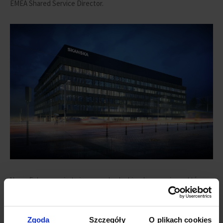
EMEA Shared Service Director.
Nowa Fabryczna jest pierwszym budynkiem komercyjnym, który
powstaje w Nowym Centrum Łodzi, w samym sercu jednej z
najbardziej spektakularnych inicjatyw miastotwórczych w Europie.
Kompleks zlokalizowany jest obok Dworca Łódź Fabryczna,
Zgoda
Szczegóły
O plikach cookies