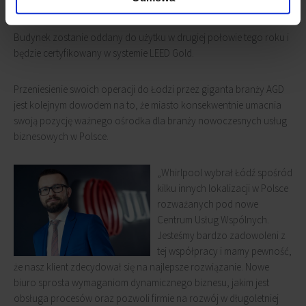
- Bramą Miasta”, dodaje
Ewelina Kałużna.
Budynek zostanie oddany do użytku w drugiej połowie tego roku i
będzie certyfikowany w systemie LEED Gold.
Przeniesienie swoich operacji do Łodzi przez giganta branży AGD
jest kolejnym dowodem na to, że miasto konsekwentnie umacnia
swoją pozycję ważnego ośrodka dla branży nowoczesnych usług
biznesowych w Polsce.
„Whirlpool wybrał Łódź spośród
kilku innych lokalizacji w Polsce
rozważanych pod nowe
Centrum Usług Wspólnych.
Jesteśmy bardzo zadowoleni z
tej współpracy i mamy pewność,
że nasz klient zdecydował się na najlepsze rozwiązanie. Nowe
biuro sprosta wymaganiom dynamicznego biznesu, jakim jest
obsługa procesów oraz pozwoli firmie na rozwój w długoletniej