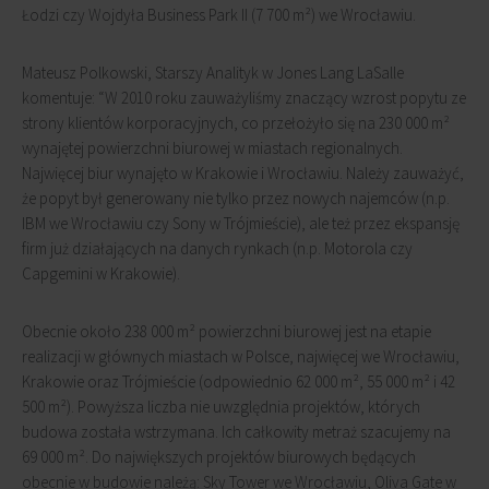
Łodzi czy Wojdyła Business Park II (7 700 m²) we Wrocławiu.
Mateusz Polkowski, Starszy Analityk w Jones Lang LaSalle
komentuje: “W 2010 roku zauważyliśmy znaczący wzrost popytu ze
strony klientów korporacyjnych, co przełożyło się na 230 000 m²
wynajętej powierzchni biurowej w miastach regionalnych.
Najwięcej biur wynajęto w Krakowie i Wrocławiu. Należy zauważyć,
że popyt był generowany nie tylko przez nowych najemców (n.p.
IBM we Wrocławiu czy Sony w Trójmieście), ale też przez ekspansję
firm już działających na danych rynkach (n.p. Motorola czy
Capgemini w Krakowie).
Obecnie około 238 000 m² powierzchni biurowej jest na etapie
realizacji w głównych miastach w Polsce, najwięcej we Wrocławiu,
Krakowie oraz Trójmieście (odpowiednio 62 000 m², 55 000 m² i 42
500 m²). Powyższa liczba nie uwzględnia projektów, których
budowa została wstrzymana. Ich całkowity metraż szacujemy na
69 000 m². Do największych projektów biurowych będących
obecnie w budowie należą: Sky Tower we Wrocławiu, Oliva Gate w