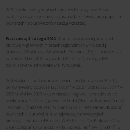
W 2010 roku na regionalnych rynkach biurowych w Polsce
nastąpiło ożywienie. Stawki czynszu ustabilizowały się a popyt na
powierzchnie biurowe znów zaczął wzrastać.
Warszawa, 1 Lutego 2011
- Podaż nowoczesnej powierzchni
biurowej w głównych miastach regionalnych w Polsce (t.j.
Krakowie, Wrocławiu, Katowicach, Poznaniu, Trójmieście i Łodzi)
na koniec 4 kw. 2010 r. wyniosła 1 820 000 m², z czego 45%
zlokalizowane jest w Krakowie i Wrocławiu.
Pod względem podaży nowej powierzchni biurowej rok 2010 był
porównywalny do 2009 r. (215 000 m² w 2010 r. wobec 227 000 m² w
2009 r.). W 4 kw. 2010 roku w miastach regionalnych oddano do
użytkowania 29 000 m², głównie w Łodzi (Sterlinga Business Centre)
i Poznaniu (Malta Office E). W planach na br. jest kolejne 140 000 m²
powierzchni biurowej m.in. w największych inwestycjach
biurowych: Bonarka 4 Business A&B (16 000 m²) w Krakowie, Oliva
Gate (15 900 m²) w Gdańsku, Parku Biznesu Teofilów I (8 500 m²) w