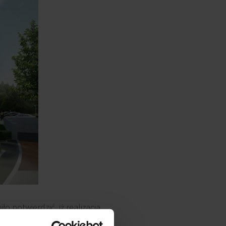
o potwierdzić, iż realizacja
ynku prowadzone są obecnie