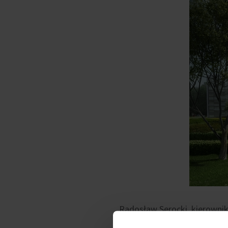
Radosław Serocki, kierownik
inwestycji OPERA Office pr