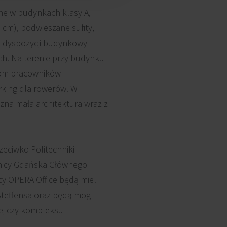
ne w budynkach klasy A,
 cm), podwieszane sufity,
do dyspozycji budynkowy
ch. Na terenie przy budynku
iom pracowników
arking dla rowerów. W
zna mała architektura wraz z
eciwko Politechniki
ranicy Gdańska Głównego i
cy OPERA Office będą mieli
Steffensa oraz będą mogli
iej czy kompleksu