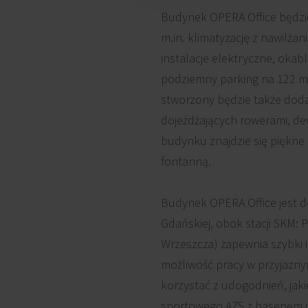
Budynek OPERA Office będzi
m.in. klimatyzację z nawilża
instalacje elektryczne, okab
podziemny parking na 122 mi
stworzony będzie także do
dojeżdżających rowerami, dew
budynku znajdzie się piękne
fontanną.
Budynek OPERA Office jest d
Gdańskiej, obok stacji SKM: 
Wrzeszcza) zapewnia szybki i
możliwość pracy w przyjazny
korzystać z udogodnień, jaki
sportowego AZS z basenem o