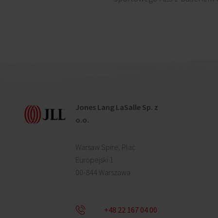
Jones Lang LaSalle Sp. z
o.o.
Warsaw Spire, Plac
Europejski 1
00-844 Warszawa
+48 22 167 04 00