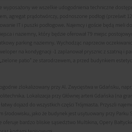
e wyposażony we wszelkie udogodnienia techniczne dostęp
niem, agregat prądotwórczy, podnoszone podłogi (prześwit 12
lowanie IT i puszki podłogowe. Najemcy i goście będą mieli 
ejsca i naziemny, który będzie oferował 79 miejsc postojowy
datkowy parking naziemny. Wychodząc naprzeciw oczekiwan
eloper na kondygnacji -1 zaplanował prysznic z szatnią i p
 „zielone patio” ze starodrzewem, a przed budynkiem estetyc
ogodnie zlokalizowany przy Al. Zwycięstwa w Gdańsku, naprz
Politechnika. Lokalizacja przy Głównej arterii Gdańska (na g
 łatwy dojazd do wszystkich części Trójmiasta. Przyszli najem
m środowisku, jako że budynek jest usytuowany przy Parku 
e oferuje bardzo bliskie sąsiedztwo Multikina, Opery Bałtyck
raz kortami tenisowymi.