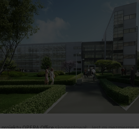
 projektu OPERA Office
skomentował: „Jest mi niezmiernie mił
zebiega zgodnie z przyjętym harmonogramem budowy. W bud