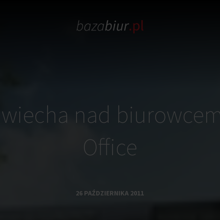
a wiecha nad biurowce
Office
26 PAŹDZIERNIKA 2011