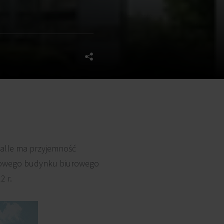
Salle ma przyjemność
urowego budynku biurowego
2 r.