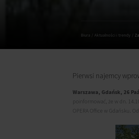
Biura
Aktualności i trendy
Za
Pierwsi najemcy wprow
Warszawa, Gdańsk, 26 Paź
poinformować, że w dn. 14.
OPERA Office w Gdańsku. Odda