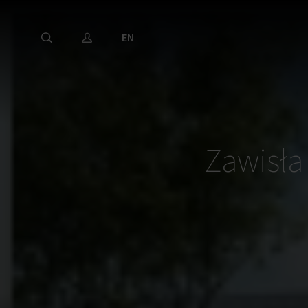
EN
Zawisł