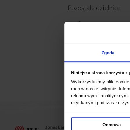
Pozostałe dzielnice
Bemowo
Białołęka
Bielany
Mokotów
Zgoda
Ochota
Praga Południe
Niniejsza strona korzysta z
Praga Północ
Wykorzystujemy pliki cookie 
Śródmieście
ruch w naszej witrynie. Inf
reklamowym i analitycznym. 
uzyskanymi podczas korzysta
Odmowa
Jones Lang LaSalle Sp. z