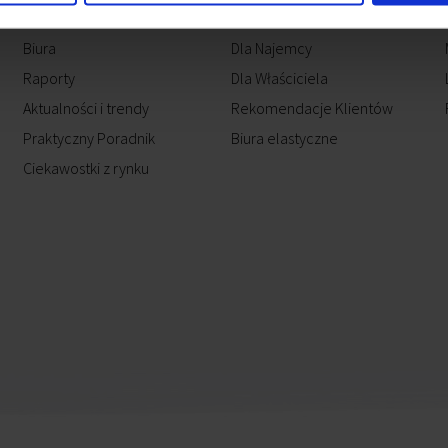
Biura
Dla Najemcy
Raporty
Dla Właściciela
Aktualności i trendy
Rekomendacje Klientów
Praktyczny Poradnik
Biura elastyczne
Ciekawostki z rynku