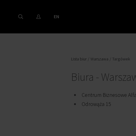
EN
Lista biur
Warszawa
Targówek
Biura - Warsza
Centrum Biznesowe Alfa
Odrowąża 15