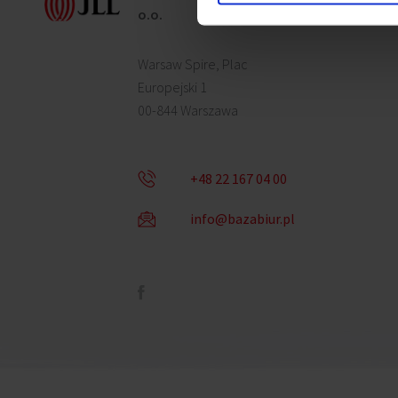
o.o.
Warsaw Spire, Plac
Europejski 1
00-844 Warszawa
+48 22 167 04 00
info@bazabiur.pl