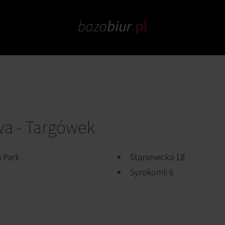
wa - Targówek
 Park
Staniewicka 18
Syrokomli 6