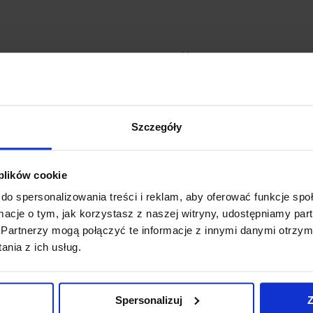
Ursus
Ursynów
Wawer
Wilanów
Szczegóły
Włochy
Wola
 plików cookie
Żoliborz
do spersonalizowania treści i reklam, aby oferować funkcje sp
ormacje o tym, jak korzystasz z naszej witryny, udostępniamy p
Partnerzy mogą połączyć te informacje z innymi danymi otrzym
nia z ich usług.
Spersonalizuj
Z
MENU