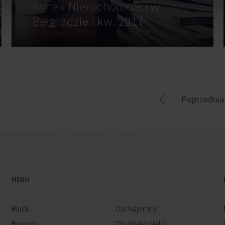
Rynek Nieruchomości w
Belgradzie I kw. 2017
Poprzednia
MENU
Biura
Dla Najemcy
Raporty
Dla Właściciela