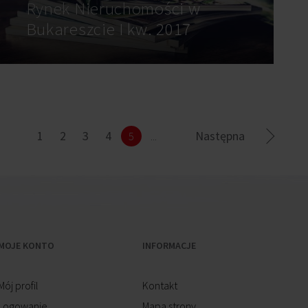
Rynek Nieruchomości w
Bukareszcie I kw. 2017
1
2
3
4
Następna
5
...
MOJE KONTO
INFORMACJE
Mój profil
Kontakt
Logowanie
Mapa strony