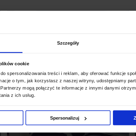
Szczegóły
I KWARTAŁ 2017
ARCHIWALNY
Rynek nieruchomości
biurowych w Europie
 plików cookie
do spersonalizowania treści i reklam, aby oferować funkcje sp
ormacje o tym, jak korzystasz z naszej witryny, udostępniamy p
Partnerzy mogą połączyć te informacje z innymi danymi otrzym
nia z ich usług.
Spersonalizuj
Z
I KWARTAŁ 2017
ARCHIWALNY