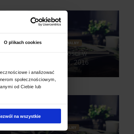
O plikach cookies
IV KWARTAŁ 2016
ARCHIWALNY
Rynek Nieruchomości w
Budapeszcie IV kw. 2016
ołecznościowe i analizować
artnerom społecznościowym,
anymi od Ciebie lub
ezwól na wszystkie
I KWARTAŁ 2017
ARCHIWALNY