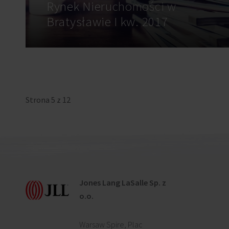
Rynek Nieruchomości w
Bratysławie I kw. 2017
Strona 5 z 12
Jones Lang LaSalle Sp. z
o.o.
Warsaw Spire, Plac