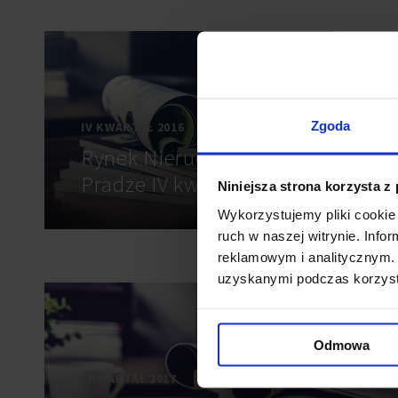
Zgoda
IV KWARTAŁ 2016
ARCHIWALNY
Rynek Nieruchomości w
Pradze IV kw. 2016
Niniejsza strona korzysta z
Wykorzystujemy pliki cookie 
ruch w naszej witrynie. Inf
reklamowym i analitycznym. 
uzyskanymi podczas korzysta
Odmowa
I KWARTAŁ 2017
ARCHIWALNY