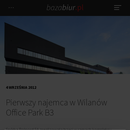
4 WRZEŚNIA 2012
Pierwszy najemca w Wilanów
Office Park B3
Spółka Polnord SA zrealizowała trzeci w ramach kompleksu