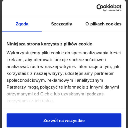
Wilanów Office Park budynek biurowy.
Wilanów Office Park B3
jest
trzykondygnacyjnym biurowcem oferującym do wynajęcia ponad
9 800 mkw nowoczesnej powierzchni biurowej. Dodatkowo obiekt
Zgoda
Szczegóły
O plikach cookies
zapewnia do dyspozycji przyszłych najemców 187 podziemnych
miejsc parkingowych. Biurowiec zyskał właśnie pierwszego
najemcę - międzynarodowy koncern medyczny CSL Behring AG,
Niniejsza strona korzysta z plików cookie
który wynajął 286 mkw powierzchni biurowej. Najemca wprowadzi
się do nowego biura w listopadzie.
Wykorzystujemy pliki cookie do spersonalizowania treści
i reklam, aby oferować funkcje społecznościowe i
Powiązane newsy
analizować ruch w naszej witrynie. Informacje o tym, jak
korzystasz z naszej witryny, udostępniamy partnerom
społecznościowym, reklamowym i analitycznym.
Polnord wprowadzi się do Wilanów Office Park
(5 stycznia
Partnerzy mogą połączyć te informacje z innymi danymi
2012)
otrzymanymi od Ciebie lub uzyskanymi podczas
korzystania z ich usług.
Zezwól na wszystkie