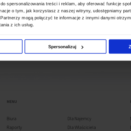
do spersonalizowania treści i reklam, aby oferować funkcje sp
ormacje o tym, jak korzystasz z naszej witryny, udostępniamy p
wsy
Partnerzy mogą połączyć te informacje z innymi danymi otrzym
nia z ich usług.
nów Office Park B3
(4 września 2012)
Spersonalizuj
Z
MENU
Biura
Dla Najemcy
Raporty
Dla Właściciela