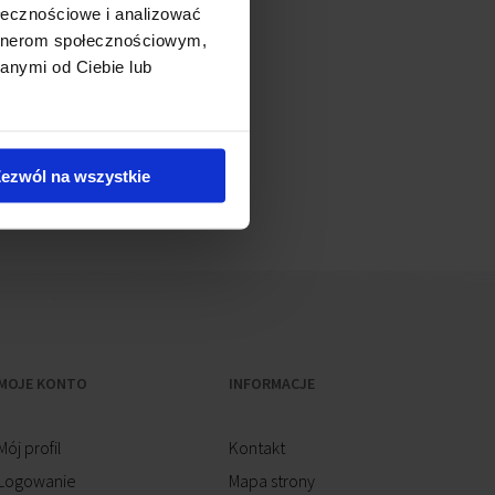
ołecznościowe i analizować
artnerom społecznościowym,
anymi od Ciebie lub
ezwól na wszystkie
MOJE KONTO
INFORMACJE
Mój profil
Kontakt
Logowanie
Mapa strony