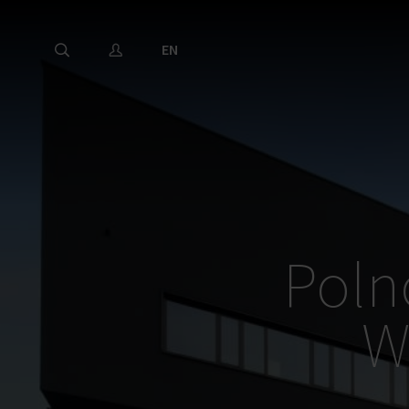
EN
Poln
W