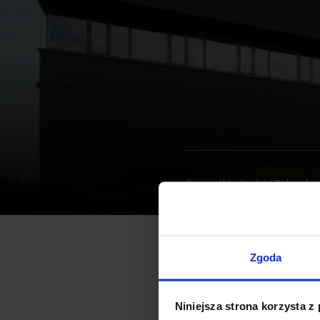
Biura
Aktualności
Polnord wp
Zgoda
Polnord spółka będąca de
powierzchni. Będący obecni
Niniejsza strona korzysta z
Obiekt zostanie oddany do u