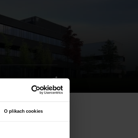
O plikach cookies
wynajmie w nim część
ni biurowej do wynajęcia.