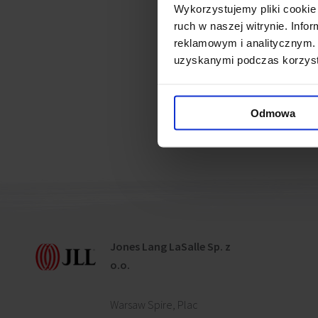
Wykorzystujemy pliki cookie 
ruch w naszej witrynie. Inf
Powiązane ne
reklamowym i analitycznym. 
uzyskanymi podczas korzysta
Pierwszy najemca w Wila
Odmowa
Jones Lang LaSalle Sp. z
o.o.
Warsaw Spire, Plac