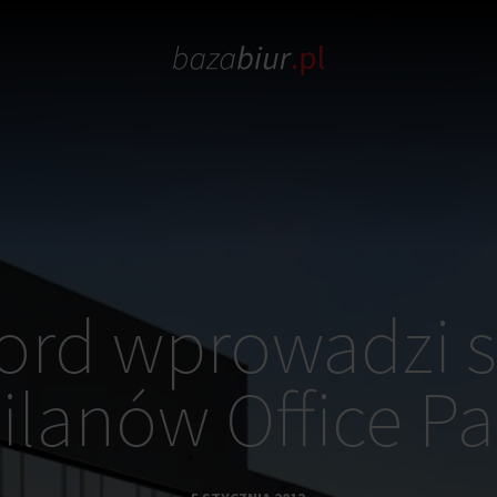
ord wprowadzi s
ilanów Office Pa