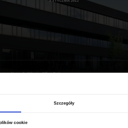
5 STYCZNIA 2012
rowadzi się do Wilanów Office Park
Szczegóły
weloperem kompleksu biurowego
Wilanów Office Park
, sama 
e w budowie budynek B3 zapewni ponad 9 000 mkw powierzch
 plików cookie
żytku latem tego roku.