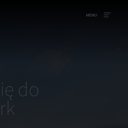
MENU
ię do
rk