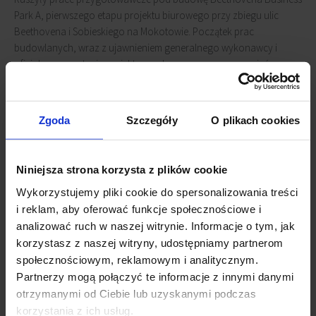
Park A, pierwszego etapu projektu biurowego przy zbiegu ulic
Beethovena i Sobieskiego na Mokotowie. Początek prac
budowlanych, wraz z ujawnieniem generalnego wykonawcy i
oficjalną prezentacją projektu, zaplanowane są na wrzesień.
Pierwszy biurowiec kompleksu dostarczy 17,8 tys. m2 powierzchni
biurowej, która będzie gotowa już w trzecim kwartale 2019 r. W
Zgoda
Szczegóły
O plikach cookies
ramach inwestycji ma powstać również drugi biurowiec, oferujący
17,4 tys. m2 powierzchni, a także część mieszkalna o łącznej
powierzchni 12,3 tys. m2.
Niniejsza strona korzysta z plików cookie
Wykorzystujemy pliki cookie do spersonalizowania treści
Deweloperem inwestycji przy ul. Beethovena jest Echo Investment, a
i reklam, aby oferować funkcje społecznościowe i
projekty obiektów powstały w pracowni Jems Architekci.
analizować ruch w naszej witrynie. Informacje o tym, jak
korzystasz z naszej witryny, udostępniamy partnerom
Powiązane newsy
społecznościowym, reklamowym i analitycznym.
Partnerzy mogą połączyć te informacje z innymi danymi
Tajemniczy inwestor przejął biurowiec Moje Miejsce I
(8
otrzymanymi od Ciebie lub uzyskanymi podczas
października 2021)
korzystania z ich usług.