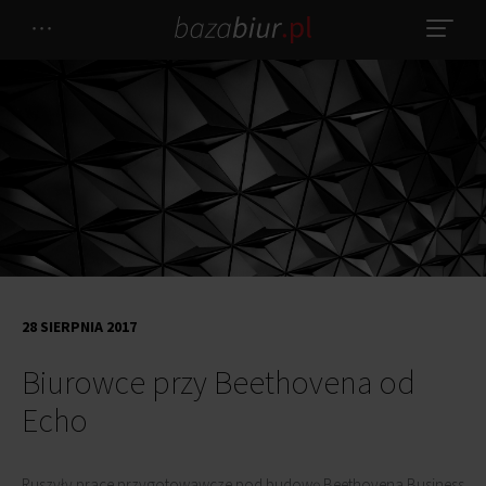
28 SIERPNIA 2017
Biurowce przy Beethovena od
Echo
Ruszyły prace przygotowawcze pod budowę Beethovena Business