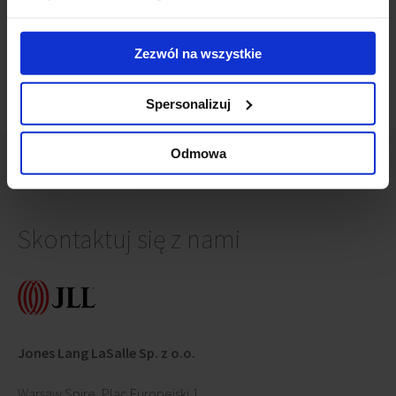
Wiecha na Moje Miejsce II
(16 kwietnia 2020)
Pierwsza wiecha kompleksu Moje Miejsce
(2 lipca 2018)
Zezwól na wszystkie
Spersonalizuj
Odmowa
Skontaktuj się z nami
Jones Lang LaSalle Sp. z o.o.
Warsaw Spire, Plac Europejski 1