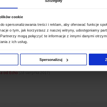
Szczegóły
ujący się na Dolnym Mokotowie w Warszawie łączy różne fun
e usługowe oraz przestrzeń publiczna. Budynek będący prze
 plików cookie
co wskazuję jego prawie całkowite wynajęcie. Dodatkowo, w
do spersonalizowania treści i reklam, aby oferować funkcje sp
rzyjazne środowisku rozwiązania, za które przyznano certyfi
ormacje o tym, jak korzystasz z naszej witryny, udostępniamy p
Partnerzy mogą połączyć te informacje z innymi danymi otrzym
wsy
nia z ich usług.
I
(16 kwietnia 2020)
Spersonalizuj
Z
su Moje Miejsce
(2 lipca 2018)
na od Echo
(28 sierpnia 2017)