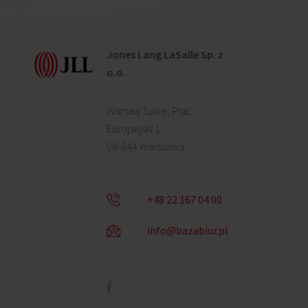
Jones Lang LaSalle Sp. z
o.o.
Warsaw Spire, Plac
Europejski 1
00-844 Warszawa
+48 22 167 04 00
info@bazabiur.pl