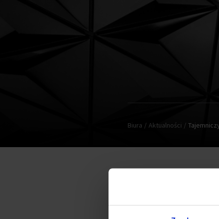
Biura
Aktualności
Tajemniczy
Biurowiec Moje Miejsce I wc
są ujawnione, lecz wiadomo, 