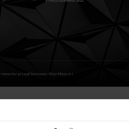
8 PAŹDZIERNIKA 2021
 inwestor przejął biurowiec Moje Miejsce I
hodzący w skład kompleksu Moje Miejsce został sprzedany. D
że jest to inwestor instytucjonalny działający na rynku nier