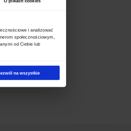
O plikach cookies
kcje. W jego skład wchodzą
dmiotem sprzedaży cieszy się
 Moje Miejsce I zastosowane
ołecznościowe i analizować
kat BREEAM.
artnerom społecznościowym,
anymi od Ciebie lub
ezwól na wszystkie