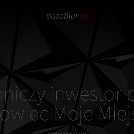
niczy inwestor p
owiec Moje Miej