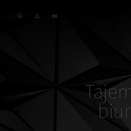
EN
Tajem
biur