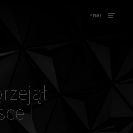
MENU
rzejął
sce I