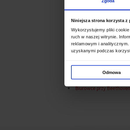
Zgoda
Kompleks Moje Miejsce znajd
biurowce, mieszkania, lokal
Niniejsza strona korzysta z
dużym zainteresowaniem, na 
Wykorzystujemy pliki cookie 
zostały energooszczędne i p
ruch w naszej witrynie. Inf
reklamowym i analitycznym. 
Powiązane ne
uzyskanymi podczas korzysta
Wiecha na Moje Miejsce I
Odmowa
Pierwsza wiecha komplek
Biurowce przy Beethove