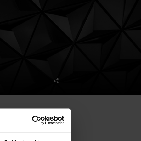
ane nowego właściciela nie
uchomości.