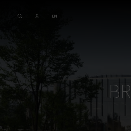
EN
BR