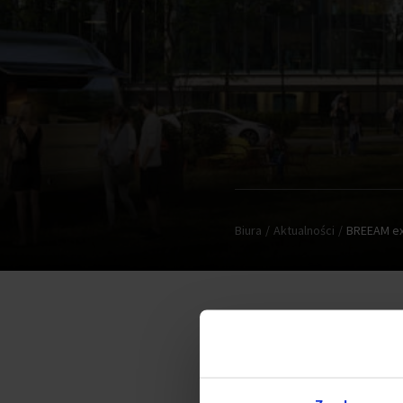
Biura
Aktualności
BREEAM exc
Pierwszy biurowiec klasy A w
projekt o łącznej powierzch
biurowej do wynajęcia oraz 