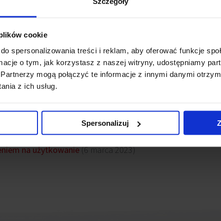
Szczegóły
 plików cookie
vatina Hall
zlokalizowany jest na rogu ul. Sempołowskiej i
do spersonalizowania treści i reklam, aby oferować funkcje sp
nie obiektu zapewnia bezpośredni dostęp do środków komunika
ormacje o tym, jak korzystasz z naszej witryny, udostępniamy p
Partnerzy mogą połączyć te informacje z innymi danymi otrzym
nia z ich usług.
wsy
Spersonalizuj
Z
ikatem BREEAM Excellent
(6 czerwca 2023)
leniem na użytkowanie
(6 marca 2023)