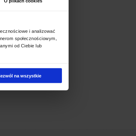
O plikach cookies
 Dworkowej, w samym sercu
ołecznościowe i analizować
cji miejskiej oraz pobliskiej
artnerom społecznościowym,
anymi od Ciebie lub
ezwól na wszystkie