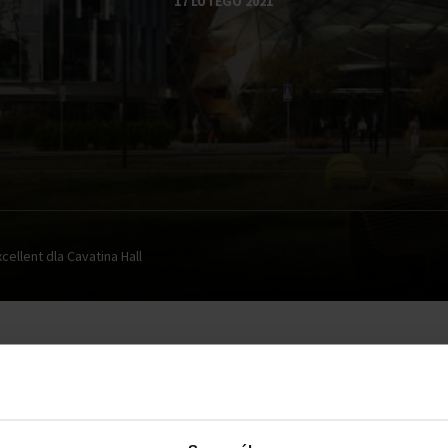
17 LUTEGO 2021
ellent dla Cavatina Hall
 Bielsku-Białej uzyskał zielony certyfikat BREEAM.
Cavatina Ha
ni ponad 11 000 mkw. Budynek oferuje około 9 000 mkw. now
niesamowitą salę koncertową mieszczącą 1000 osób, której 