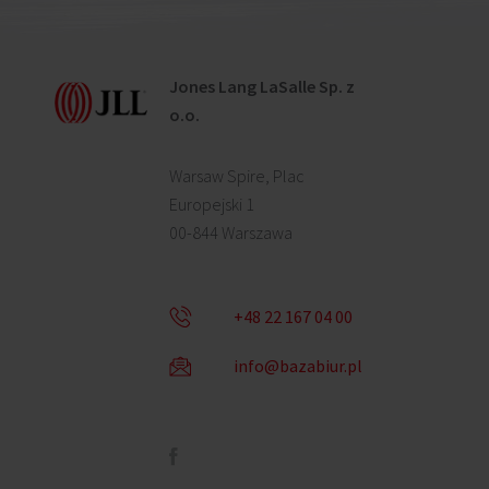
Jones Lang LaSalle Sp. z
o.o.
Warsaw Spire, Plac
Europejski 1
00-844 Warszawa
+48 22 167 04 00
info@bazabiur.pl