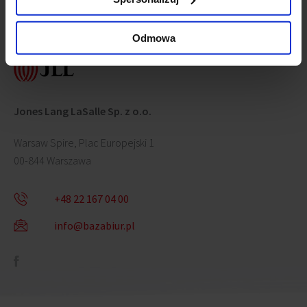
Skontaktuj się z nami
Odmowa
Jones Lang LaSalle Sp. z o.o.
Warsaw Spire, Plac Europejski 1
00-844 Warszawa
+48 22 167 04 00
info@bazabiur.pl