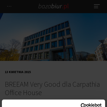
13 KWIETNIA 2015
BREEAM Very Good dla Carpathia
Office House
Budynek biurowy
Carpathia Office House
uzyskał certyfikat