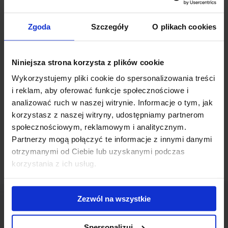
zielonego budynku BREEAAM Very Good.
Zgoda
Szczegóły
O plikach cookies
Carpathia Office House
zlokalizowany jest w na warszawskim
Śródmieściu, przy ul. Zajęczej. Budynek, który dopiero co został
oddany do użytku, na ok. 4 000 m2 powierzchni biurowej oferuje
Niniejsza strona korzysta z plików cookie
najemcom nowoczesne rozwiązania biurowe.
Wykorzystujemy pliki cookie do spersonalizowania treści
i reklam, aby oferować funkcje społecznościowe i
Powiązane newsy
analizować ruch w naszej witrynie. Informacje o tym, jak
korzystasz z naszej witryny, udostępniamy partnerom
Nowy biurowiec na Powiślu
(1 czerwca 2012)
społecznościowym, reklamowym i analitycznym.
Partnerzy mogą połączyć te informacje z innymi danymi
otrzymanymi od Ciebie lub uzyskanymi podczas
korzystania z ich usług.
Zezwól na wszystkie
Spersonalizuj