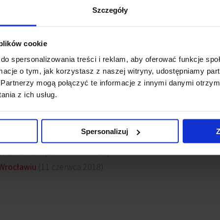
ał pozwolenie na użytkowanie.
Szczegóły
o powierzchni ponad 19 tys. mkw. znajduje się w zachodniej 
 plików cookie
m w tej części miasta.
do spersonalizowania treści i reklam, aby oferować funkcje sp
ormacje o tym, jak korzystasz z naszej witryny, udostępniamy p
le innowacyjnych rozwiązań, między innymi jest wyposażony
Partnerzy mogą połączyć te informacje z innymi danymi otrzym
rzystów oraz czterokondygnacyjny parking oferujący ponad 36
nia z ich usług.
wsy
Spersonalizuj
Z
łaścicielem
(22 czerwca 2022)
 Wrocławiu
(11 czerwca 2018)