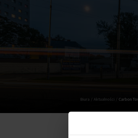
Biura
Aktualności
Carbon To