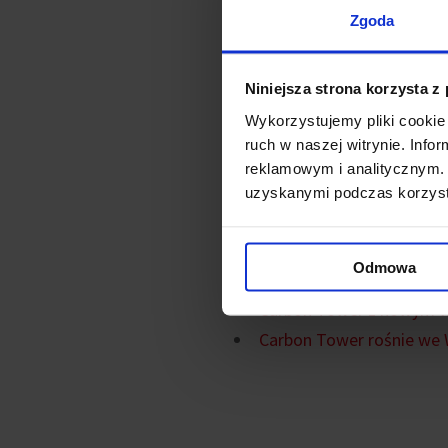
Carbon Tower
właśnie uzysk
Zgoda
Nowoczesny budynek biurowy 
Niniejsza strona korzysta z
obecnie najwyższym budynkie
Wykorzystujemy pliki cookie 
ruch w naszej witrynie. Inf
W biurowcu zastosowano wie
reklamowym i analitycznym. 
szafki i prysznice dla rowe
uzyskanymi podczas korzysta
Powiązane ne
Odmowa
Carbon Tower z nowym w
Carbon Tower rośnie we