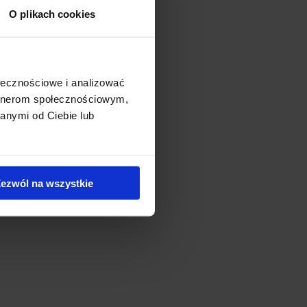
O plikach cookies
części Wrocławia i jest
ołecznościowe i analizować
artnerom społecznościowym,
 w aplikację budynkową,
anymi od Ciebie lub
0 miejsc parkingowych.
ezwól na wszystkie