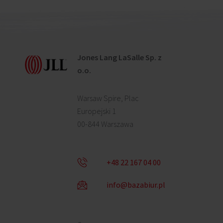
Jones Lang LaSalle Sp. z
o.o.
Warsaw Spire, Plac
Europejski 1
00-844 Warszawa
+48 22 167 04 00
info@bazabiur.pl