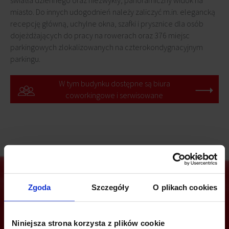
światła dziennego oraz niezwykły, panoramiczny widok na
miasto. Do innych udogodnień należy zaliczyć m.in. elegancką
recepcję główną, uchylne okna, szafki i prysznice dla osób
dojeżdżających do pracy na rowerach oraz 376 miejsc
parkingowych zlokalizowanych na czterokondygnacyjnym
parkingu.
W tym budynku dostępne są biura
coworkingowe i serwisowane
Zgoda
Szczegóły
O plikach cookies
Jesteś zainteresowany tą ofertą?
Niniejsza strona korzysta z plików cookie