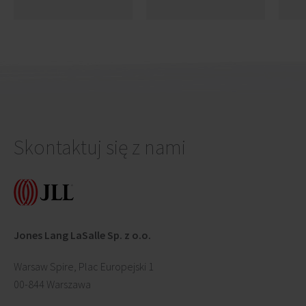
właścicielem
użytkowanie
Ca
Skontaktuj się z nami
Jones Lang LaSalle Sp. z o.o.
Warsaw Spire, Plac Europejski 1
00-844 Warszawa