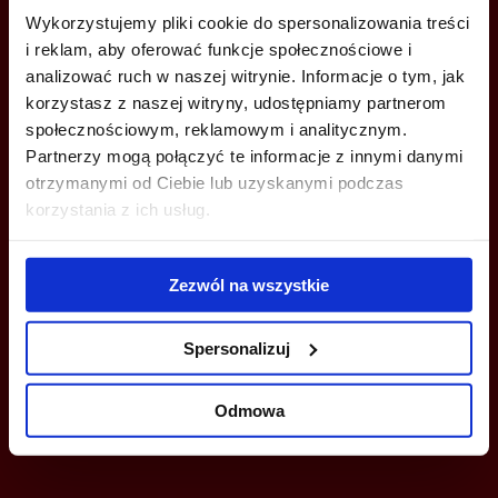
Wykorzystujemy pliki cookie do spersonalizowania treści
i reklam, aby oferować funkcje społecznościowe i
ZADZWOŃ I DOWIEDZ SIĘ WIĘCEJ
analizować ruch w naszej witrynie. Informacje o tym, jak
korzystasz z naszej witryny, udostępniamy partnerom
+48 660 661 183
społecznościowym, reklamowym i analitycznym.
Partnerzy mogą połączyć te informacje z innymi danymi
wroclaw@bazabiur.pl
otrzymanymi od Ciebie lub uzyskanymi podczas
korzystania z ich usług.
Zezwól na wszystkie
MOŻESZ TEŻ ZOSTAWIĆ SWÓJ NUMER, A MY SKONTAKTUJEMY SIĘ
Z TOBĄ
Spersonalizuj
Odmowa