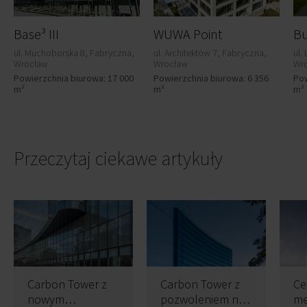
Base³ III
WUWA Point
ul. Muchoborska 8, Fabryczna,
ul. Architektów 7, Fabryczna,
ul.
Wrocław
Wrocław
Wr
Powierzchnia biurowa: 17 000
Powierzchnia biurowa: 6 356
Pow
m²
m²
m²
Przeczytaj ciekawe artykuły
Carbon Tower z
Carbon Tower z
Ce
nowym
pozwoleniem na
me