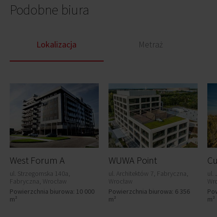
Podobne biura
Lokalizacja
Metraż
West Forum A
WUWA Point
Cu
ul. Strzegomska 140a,
ul. Architektów 7, Fabryczna,
ul.
Fabryczna, Wrocław
Wrocław
Wr
Powierzchnia biurowa: 10 000
Powierzchnia biurowa: 6 356
Pow
m²
m²
m²