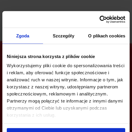
Zgoda
Szczegóły
O plikach cookies
Niniejsza strona korzysta z plików cookie
Wykorzystujemy pliki cookie do spersonalizowania treści
Jesteś zainteresowany tą ofertą?
i reklam, aby oferować funkcje społecznościowe i
analizować ruch w naszej witrynie. Informacje o tym, jak
korzystasz z naszej witryny, udostępniamy partnerom
społecznościowym, reklamowym i analitycznym.
ZADZWOŃ I DOWIEDZ SIĘ WIĘCEJ
Partnerzy mogą połączyć te informacje z innymi danymi
otrzymanymi od Ciebie lub uzyskanymi podczas
+48 660 661 183
korzystania z ich usług.
wroclaw@bazabiur.pl