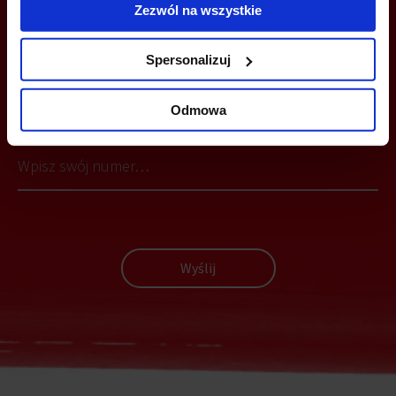
Zezwól na wszystkie
Spersonalizuj
MOŻESZ TEŻ ZOSTAWIĆ SWÓJ NUMER, A MY SKONTAKTUJEMY SIĘ
Z TOBĄ
Odmowa
Wyślij