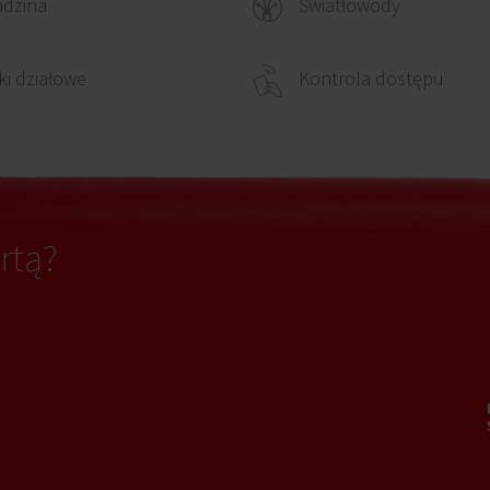
adzina
Światłowody
ki działowe
Kontrola dostępu
rtą?