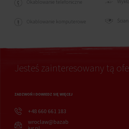
Wykł
Okablowanie telefoniczne
Ścian
Okablowanie komputerowe
Jesteś zainteresowany tą ofe
ZADZWOŃ I DOWIEDZ SIĘ WIĘCEJ
+48 660 661 183
wroclaw@bazab
iur.pl