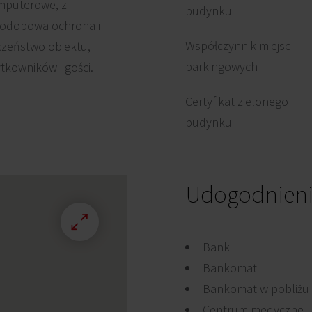
omputerowe, z
budynku
ałodobowa ochrona i
Współczynnik miejsc
czeństwo obiektu,
parkingowych
tkowników i gości.
Certyfikat zielonego
budynku
Udogodnien
Bank
Bankomat
Bankomat w pobliżu
Centrum medyczne