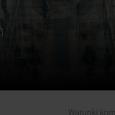
m
Warunki kom