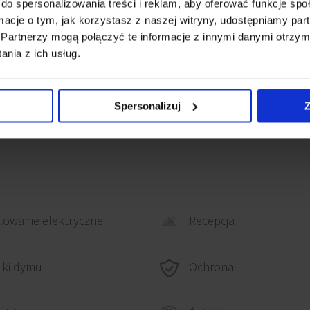
do spersonalizowania treści i reklam, aby oferować funkcje sp
 Legnicy. Jest to jedna
ormacje o tym, jak korzystasz z naszej witryny, udostępniamy p
Partnerzy mogą połączyć te informacje z innymi danymi otrzym
p do głównych tras
nia z ich usług.
zęściami miasta oraz
est park handlowy
Spersonalizuj
Z
owanie elektryczne
Recepcja
Ochrona
iki dymu