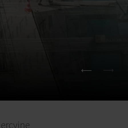
ercyjne