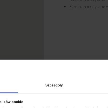
Centrum medyczne w
Szczegóły
 plików cookie
egnickiej 51-53, około 3