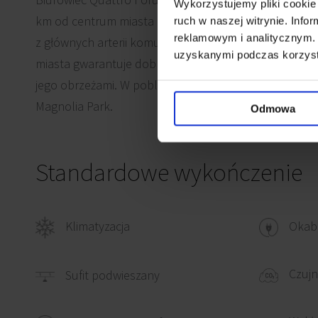
Wykorzystujemy pliki cookie 
km od centrum miasta na drodze wylotowej w kierunku
ruch w naszej witrynie. Inf
reklamowym i analitycznym. 
z głównych arterii komunikacyjnych Wrocławia. Dostę
uzyskanymi podczas korzysta
miasta gwarantuje dobrą komunikację z pozostałymi c
jego obrzeżami. W pobliżu Quattro Forum położony j
Magnolia Park.
Odmowa
Standardowe wykończenie
Klimatyzacja
Okabl
Czujn
Sufit podwieszany