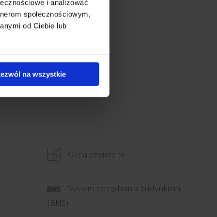
ołecznościowe i analizować
artnerom społecznościowym,
anymi od Ciebie lub
ezwól na wszystkie
Okna otwierane
System zarządzania budynkiem
(BMS)