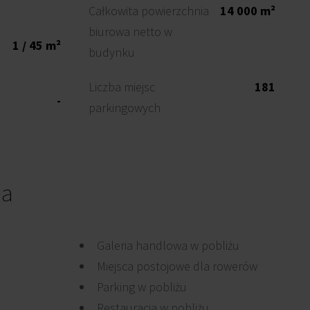
Całkowita powierzchnia
14 000 m²
biurowa netto w
1 / 45 m²
budynku
Liczba miejsc
181
-
parkingowych
ia
Galeria handlowa w pobliżu
Miejsca postojowe dla rowerów
Parking w pobliżu
Restauracja w pobliżu