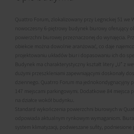
Quattro Forum, zlokalizowany przy Legnickiej 51 we W
nowoczesny 6-piętrowy budynek biurowy oferujący o
powierzchni biurowej przeznaczonej do wynajęcia. Pr
obiekcie można dowolnie aranżować, co daje najemc
projektowaniu układów biur i dopasowaniu ich do specy
Budynek ma charakterystyczny kształt litery „U” z we
dużymi przeszkleniami zapewniającymi doskonały dos
dziennego. Quatrro Forum ma jednokondygnacyjny p
147 miejscami parkingowymi. Dodatkowe 84 miejsca 
na działce wokół budynku.
Standard wykończenia powierzchni biurowych w Qua
odpowiada aktualnym rynkowym wymaganiom. Biura
system klimatyzacji, podwieszane sufity, podniesione 