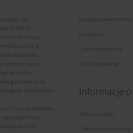
rocławiu, to
Dostępna powierzchnia
koło 12 000 m²
Dostępność
zestrzeń biurową w
om elastyczność w
Czynsz wywoławczy
fiki działalności.
wnętrznym patio i
Czynsz za parking
tęp do światła
arking podziemny ze
Informacje 
parkingowe przewidziano
ttro Forum we Wrocławiu
Status budynku
 wyposażone są w
podłogi, kontrolę
Całkowita powierzchnia