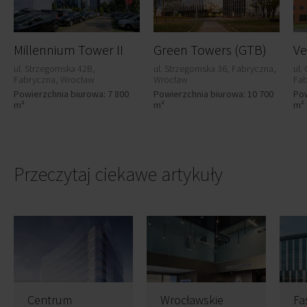
Millennium Tower II
Green Towers (GTB)
ul. Strzegomska 42B,
ul. Strzegomska 36, Fabryczna,
ul.
Fabryczna, Wrocław
Wrocław
Fab
Powierzchnia biurowa: 7 800
Powierzchnia biurowa: 10 700
Pow
m²
m²
m²
Przeczytaj ciekawe artykuły
Centrum
Wrocławskie
Fa