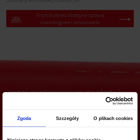
panoramy wrocławskich biurowców.
W tym budynku dostępne są biura
coworkingowe i serwisowane
Jesteś zainteresowany tą ofertą?
Zgoda
Szczegóły
O plikach cookies
ZADZWOŃ I DOWIEDZ SIĘ WIĘCEJ
Katarzyna Krokosińska
Niniejsza strona korzysta z plików cookie