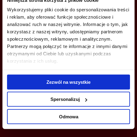
+48 660 661 183
Wykorzystujemy pliki cookie do spersonalizowania treści
katarzyna.krokosinska@jll.com
i reklam, aby oferować funkcje społecznościowe i
analizować ruch w naszej witrynie. Informacje o tym, jak
Adriana Kiestrzyń
korzystasz z naszej witryny, udostępniamy partnerom
społecznościowym, reklamowym i analitycznym.
+48 784 906 872
Partnerzy mogą połączyć te informacje z innymi danymi
adriana.kiestrzyn@jll.com
otrzymanymi od Ciebie lub uzyskanymi podczas
korzystania z ich usług.
Zezwól na wszystkie
MOŻESZ TEŻ ZOSTAWIĆ SWÓJ NUMER, A MY SKONTAKTUJEMY SIĘ
Z TOBĄ
Spersonalizuj
Odmowa