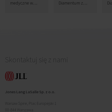
medyczne w
Diamentum z
Di
Carbon Tower
pozwoleniem
od
Skontaktuj się z nami
Jones Lang LaSalle Sp. z o.o.
Warsaw Spire, Plac Europejski 1
00-844 Warszawa