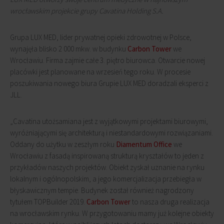
wrocławskim projekcie grupy Cavatina Holding S.A.
Grupa LUX MED, lider prywatnej opieki zdrowotnej w Polsce,
wynajęła blisko 2 000 mkw. w budynku
Carbon Tower
we
Wrocławiu. Firma zajmie całe 3. piętro biurowca. Otwarcie nowej
placówki jest planowane na wrzesień tego roku. W procesie
poszukiwania nowego biura Grupie LUX MED doradzali eksperci z
JLL.
„Cavatina utożsamiana jest z wyjątkowymi projektami biurowymi,
wyróżniającymi się architekturą i niestandardowymi rozwiązaniami.
Oddany do użytku w zeszłym roku
Diamentum Office
we
Wrocławiu z fasadą inspirowaną strukturą kryształów to jeden z
przykładów naszych projektów. Obiekt zyskał uznanie na rynku
lokalnym i ogólnopolskim, a jego komercjalizacja przebiegła w
błyskawicznym tempie. Budynek został również nagrodzony
tytułem TOPBuilder 2019.
Carbon Tower
to nasza druga realizacja
na wrocławskim rynku. W przygotowaniu mamy już kolejne obiekty