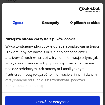
Zgoda
Szczegóły
O plikach cookies
Niniejsza strona korzysta z plików cookie
Wykorzystujemy pliki cookie do spersonalizowania treści
i reklam, aby oferować funkcje społecznościowe i
analizować ruch w naszej witrynie. Informacje o tym, jak
korzystasz z naszej witryny, udostępniamy partnerom
społecznościowym, reklamowym i analitycznym.
Partnerzy mogą połączyć te informacje z innymi danymi
otrzymanymi od Ciebie lub uzyskanymi podczas
korzystania z ich usług.
„Już wkrótce nasi pacjenci będą mogli skorzystać tu z pomocy
najlepszych specjalistów, wykonać wiele specjalistycznych badań
w bardzo komfortowych warunkach i nowoczesnych
Zezwól na wszystkie
przestrzeniach”, mówi
Anna Łuś, Dyrektor Makroregionu Zachód w