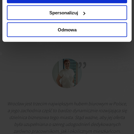
Grupie LUX MED.
Spersonalizuj
Odmowa
Wrocław jest trzecim największym hubem biurowym w Polsce,
a jego zachodnia część to bardzo dynamicznie rozwijająca się
dzielnica biznesowa tego miasta. Stąd ważne, aby jej oferta
była uzupełniana o szereg udogodnień dedykowanych
zarówno pracownikom, jak i okolicznym mieszkańcom.