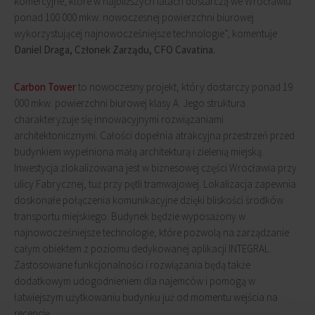
komercyjne, które w najbliższych latach dostarczą we Wrocławiu
ponad 100 000 mkw. nowoczesnej powierzchni biurowej
wykorzystującej najnowocześniejsze technologie”, komentuje
Daniel Draga, Członek Zarządu, CFO Cavatina.
Carbon Tower
to nowoczesny projekt, który dostarczy ponad 19
000 mkw. powierzchni biurowej klasy A. Jego struktura
charakteryzuje się innowacyjnymi rozwiązaniami
architektonicznymi. Całości dopełnia atrakcyjna przestrzeń przed
budynkiem wypełniona małą architekturą i zielenią miejską.
Inwestycja zlokalizowana jest w biznesowej części Wrocławia przy
ulicy Fabrycznej, tuż przy pętli tramwajowej. Lokalizacja zapewnia
doskonałe połączenia komunikacyjne dzięki bliskości środków
transportu miejskiego. Budynek będzie wyposażony w
najnowocześniejsze technologie, które pozwolą na zarządzanie
całym obiektem z poziomu dedykowanej aplikacji INTEGRAL.
Zastosowane funkcjonalności i rozwiązania będą także
dodatkowym udogodnieniem dla najemców i pomogą w
łatwiejszym użytkowaniu budynku już od momentu wejścia na
recepcję.