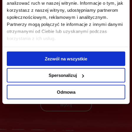
analizować ruch w naszej witrynie. Informacje o tym, jak
wroclaw@bazabiur.pl
korzystasz z naszej witryny, udostępniamy partnerom
społecznościowym, reklamowym i analitycznym.
Partnerzy mogą połączyć te informacje z innymi danymi
otrzymanymi od Ciebie lub uzyskanymi podczas
korzystania z ich usług.
MOŻESZ TEŻ ZOSTAWIĆ SWÓJ NUMER, A MY SKONTAKTUJEMY SIĘ
Z TOBĄ
Zezwól na wszystkie
Spersonalizuj
Odmowa
Wyślij