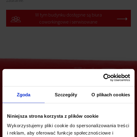
zasilanie.
W tym budynku dostępne są biura
coworkingowe i serwisowane
Jesteś zainteresowany tą ofertą?
Zgoda
Szczegóły
O plikach cookies
Niniejsza strona korzysta z plików cookie
ZADZWOŃ I DOWIEDZ SIĘ WIĘCEJ
Wykorzystujemy pliki cookie do spersonalizowania treści
i reklam, aby oferować funkcje społecznościowe i
+48 660 661 183