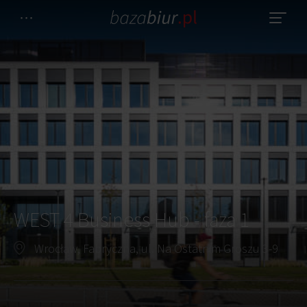
WEST 4 Business Hub - faza 1
Wrocław, Fabryczna, ul. Na Ostatnim Groszu 3-9