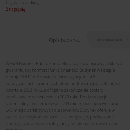
Czynsz za parking
Zaloguj się
Opis budynku
Opis lokalizacji
West 4 Business Hub to kompleks budynków biurowych klasy A,
gwarantujący komfort i funkcjonalność. Budynek w I etapie
oferuje15 611 m2 powierzchni na wynajem na 5
kondygnacjach naziemnych. Jego budowa rozpoczęła się w I
kwartale 2019 roku, a oficjalne zakończenie zostało
zrealizowane we wrzesieniu 2020 roku. Do dyspozycji
potencjalnych najemców jest 234 miejsc parkingowych oraz
145 miejsc parkingowych dla rowerów. Budynek oferuje w
standardzie wykończenia m.in. klimatyzację, podnoszone
podłogi, podwieszane sufity, uchylne okna oraz dwustronne