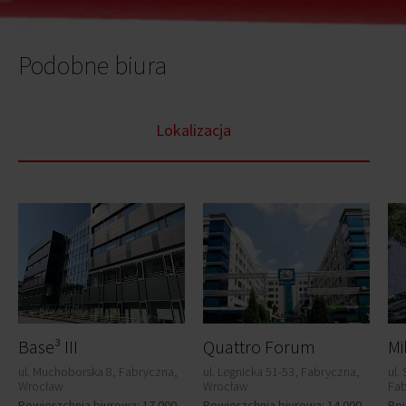
Podobne biura
Lokalizacja
Base³ III
Quattro Forum
Mi
ul. Muchoborska 8, Fabryczna,
ul. Legnicka 51-53, Fabryczna,
ul.
Wrocław
Wrocław
Fab
Powierzchnia biurowa: 17 000
Powierzchnia biurowa: 14 000
Pow