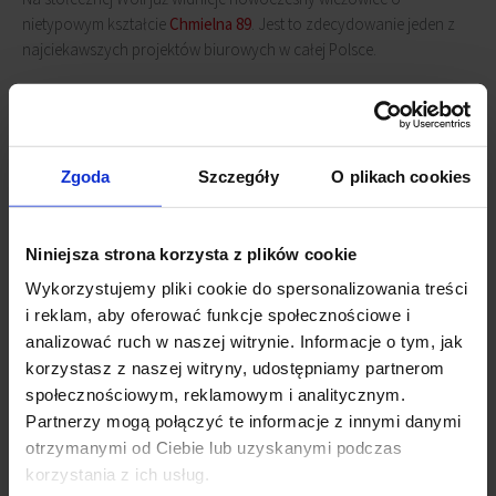
nietypowym kształcie
Chmielna 89
. Jest to zdecydowanie jeden z
najciekawszych projektów biurowych w całej Polsce.
Budynek Chmielna 89
posiada 14 kondygnacji naziemnych oraz
dwie podziemne, a wysokość biurowca sięga 79 metrów, podczas
gdy spiczasty dach oraz ostre krawędzie budynku przypominają
Zgoda
Szczegóły
O plikach cookies
kształt piramidy.
Nieruchomość klasy A dostarczy ponad 25 00 mkw powierzchni do
Niniejsza strona korzysta z plików cookie
wynajęcia. Oficjalne otwarcie warszawskiej piramidy już niebawem.
Wykorzystujemy pliki cookie do spersonalizowania treści
i reklam, aby oferować funkcje społecznościowe i
Powiązane newsy
analizować ruch w naszej witrynie. Informacje o tym, jak
korzystasz z naszej witryny, udostępniamy partnerom
Chmielna 89 z certyfikatem WELL
(26 października 2020)
społecznościowym, reklamowym i analitycznym.
Chmielna 89 z pozwoleniem na użytkowanie
(3 lipca
Partnerzy mogą połączyć te informacje z innymi danymi
2020)
otrzymanymi od Ciebie lub uzyskanymi podczas
Postępujące prace nad Chmielna 89
(13 lipca 2018)
korzystania z ich usług.
Rusza budowa przy Chmielnej 89
(29 grudnia 2017)