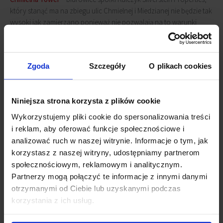
który stanąć ma na zbiegu ulic Chmielnej i Miedzianej nie będzie tak
wysoki jak zamierzano ponieważ nie pozwalają na to warunki
zabudowy.
Biurowiec musi wysokością odpowiadać obiektom znajdującym się
Zgoda
Szczegóły
O plikach cookies
w sąsiedztwie takim jak Warta Tower (82 metry wysokości i 22
kondygnacje). Zgodnie z początkowym projektem Chmielna Tower
miał być wieżowcem o wysokości ok. 280 metrów.
Niniejsza strona korzysta z plików cookie
Wykorzystujemy pliki cookie do spersonalizowania treści
Powiązane newsy
i reklam, aby oferować funkcje społecznościowe i
analizować ruch w naszej witrynie. Informacje o tym, jak
Chmielna 89 z certyfikatem WELL
(26 października 2020)
korzystasz z naszej witryny, udostępniamy partnerom
Chmielna 89 z pozwoleniem na użytkowanie
(3 lipca
społecznościowym, reklamowym i analitycznym.
2020)
Partnerzy mogą połączyć te informacje z innymi danymi
Chmielna 89 warszawską piramidą
(20 maja 2020)
otrzymanymi od Ciebie lub uzyskanymi podczas
Postępujące prace nad Chmielna 89
(13 lipca 2018)
korzystania z ich usług.
Rusza budowa przy Chmielnej 89
(29 grudnia 2017)