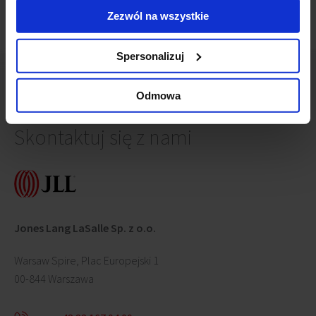
Zezwól na wszystkie
Spersonalizuj
Odmowa
Skontaktuj się z nami
Jones Lang LaSalle Sp. z o.o.
Warsaw Spire, Plac Europejski 1
00-844 Warszawa