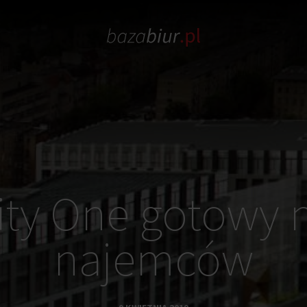
ity One gotowy 
najemców