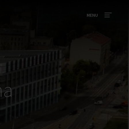
MENU
na