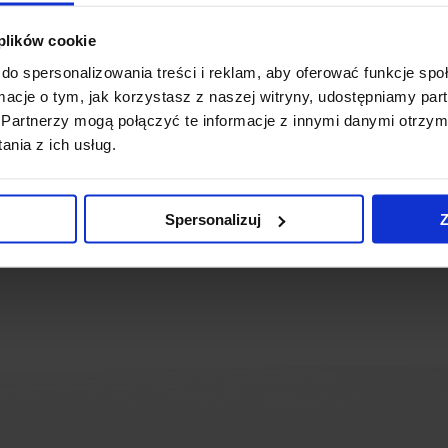
skład kompleksu City Forum,
City 2
będzie gotowy w II Q 20
 plików cookie
hni.
do spersonalizowania treści i reklam, aby oferować funkcje sp
ormacje o tym, jak korzystasz z naszej witryny, udostępniamy p
wsy
Partnerzy mogą połączyć te informacje z innymi danymi otrzym
nia z ich usług.
i biurowiec City 2
(13 lipca 2020)
 czerwca 2018)
Spersonalizuj
Z
City Forum
(7 sierpnia 2017)