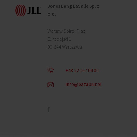
Jones Lang LaSalle Sp. z
o.o.
Warsaw Spire, Plac
Europejski 1
00-844 Warszawa
+48 22 167 04 00
info@bazabiur.pl