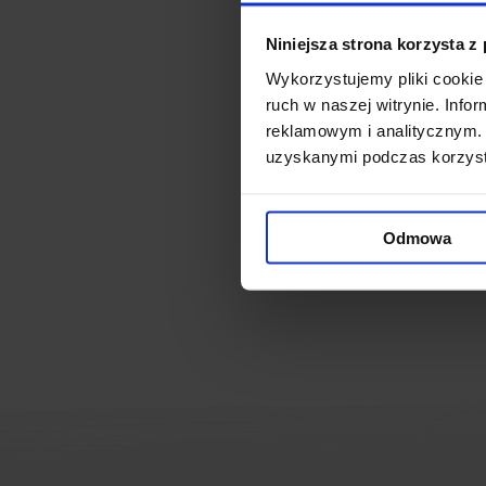
Drugi budynek wchodzący w 
Niniejsza strona korzysta z
kolejne 12 tys. mkw powierzc
Wykorzystujemy pliki cookie 
ruch w naszej witrynie. Inf
Powiązane ne
reklamowym i analitycznym. 
uzyskanymi podczas korzysta
Wybudował się wrocławsk
Wiecha na City Forum
(25
Odmowa
Wrocław: Rusza budowa 