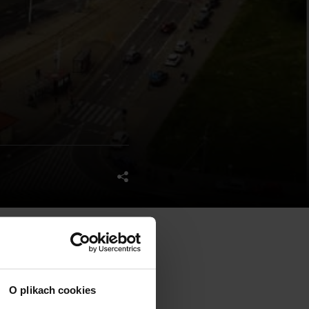
One
dostarczy 12 tys. mkw
O plikach cookies