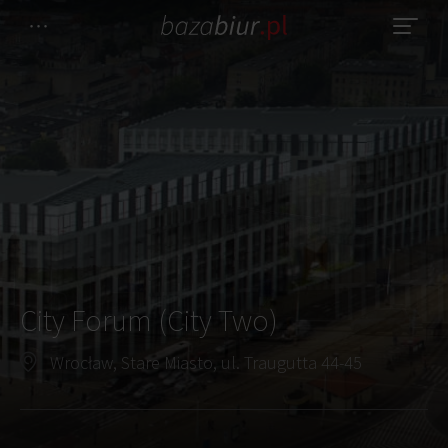
City Forum (City Two)
Wrocław, Stare Miasto, ul. Traugutta 44-45