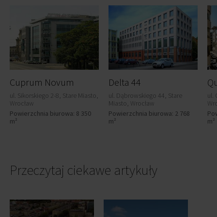
Cuprum Novum
Delta 44
Q
ul. Sikorskiego 2-8, Stare Miasto,
ul. Dąbrowskiego 44, Stare
ul.
Wrocław
Miasto, Wrocław
Wr
Powierzchnia biurowa: 8 350
Powierzchnia biurowa: 2 768
Pow
m²
m²
m²
Przeczytaj ciekawe artykuły