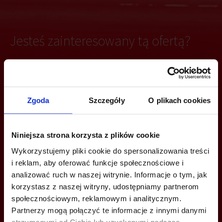
Jesteś zainteresowany tą ofertą?
ZADZWOŃ I DOWIEDZ SIĘ WIĘCEJ
Zgoda
Szczegóły
O plikach cookies
+48 660 661 183
wroclaw@bazabiur.pl
Niniejsza strona korzysta z plików cookie
Wykorzystujemy pliki cookie do spersonalizowania treści
i reklam, aby oferować funkcje społecznościowe i
analizować ruch w naszej witrynie. Informacje o tym, jak
korzystasz z naszej witryny, udostępniamy partnerom
MOŻESZ TEŻ ZOSTAWIĆ SWÓJ NUMER, A MY SKONTAKTUJEMY SIĘ
społecznościowym, reklamowym i analitycznym.
Z TOBĄ
Partnerzy mogą połączyć te informacje z innymi danymi
otrzymanymi od Ciebie lub uzyskanymi podczas