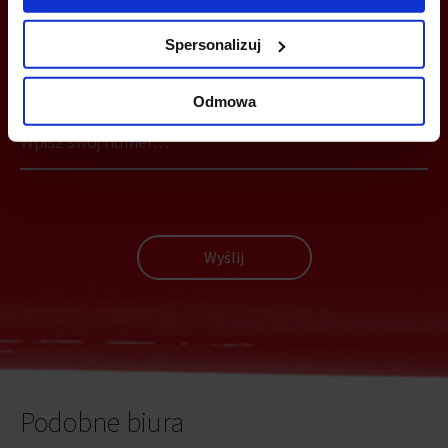
Spersonalizuj
MOŻESZ TEŻ ZOSTAWIĆ SWÓJ NUMER, A MY SKONTAKTUJEMY SIĘ
Z TOBĄ
Odmowa
Wyślij
Podobne biura