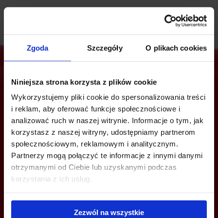
Zgoda
Szczegóły
O plikach cookies
Niniejsza strona korzysta z plików cookie
Jesteś zainteresowany tą ofertą?
Wykorzystujemy pliki cookie do spersonalizowania treści
i reklam, aby oferować funkcje społecznościowe i
analizować ruch w naszej witrynie. Informacje o tym, jak
korzystasz z naszej witryny, udostępniamy partnerom
ZADZWOŃ I DOWIEDZ SIĘ WIĘCEJ
społecznościowym, reklamowym i analitycznym.
Partnerzy mogą połączyć te informacje z innymi danymi
+48 660 661 183
otrzymanymi od Ciebie lub uzyskanymi podczas
korzystania z ich usług.
wroclaw@bazabiur.pl
Zezwól na wszystkie