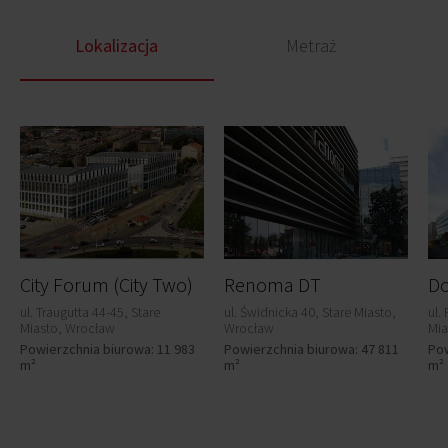
Lokalizacja
Metraż
City Forum (City Two)
Renoma DT
Do
ul. Traugutta 44-45, Stare
ul. Świdnicka 40, Stare Miasto,
ul.
Miasto, Wrocław
Wrocław
Mia
Powierzchnia biurowa: 11 983
Powierzchnia biurowa: 47 811
Pow
m²
m²
m²