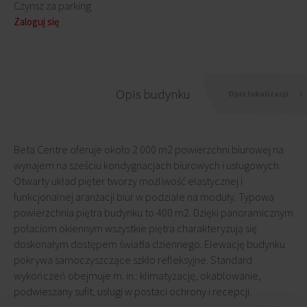
Czynsz za parking
Zaloguj się
Opis budynku
Opis lokalizacji
Beta Centre oferuje około 2 000 m2 powierzchni biurowej na
wynajem na sześciu kondygnacjach biurowych i usługowych.
Otwarty układ pięter tworzy możliwość elastycznej i
funkcjonalnej aranżacji biur w podziale na moduły. Typowa
powierzchnia piętra budynku to 400 m2. Dzięki panoramicznym
połaciom okiennym wszystkie piętra charakteryzują się
doskonałym dostępem światła dziennego. Elewację budynku
pokrywa samoczyszczące szkło refleksyjne. Standard
wykończeń obejmuje m. in.: klimatyzację, okablowanie,
podwieszany sufit, usługi w postaci ochrony i recepcji.